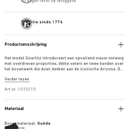
30 dagen recht op teruggave
Traditie sinds 1774
Productomschrijving
Het model Goerlitz introduceert een opvallend nieuw ontwerp
met overdreven proporties, dikke veters en twee banden over
het bovenwerk die doen denken aan de iconische Arizona. De
gelaagde, sculpturale, contrasterende buitenzool geeft dit
Verder lezen
ontwerp een sterke visuele basis, terwijl het luxe suède in
warme kleuren een zekere diepte, textuur en eigentijdse stijl
Art.nr.
1033210
toevoegt.
Materiaal
Bovenmateriaal:
Suède