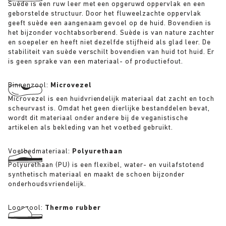
Suède is een ruw leer met een opgeruwd oppervlak en een
geborstelde structuur. Door het fluweelzachte oppervlak
geeft suède een aangenaam gevoel op de huid. Bovendien is
het bijzonder vochtabsorberend. Suède is van nature zachter
en soepeler en heeft niet dezelfde stijfheid als glad leer. De
stabiliteit van suède verschilt bovendien van huid tot huid. Er
is geen sprake van een materiaal- of productiefout.
Binnenzool:
Microvezel
Microvezel is een huidvriendelijk materiaal dat zacht en toch
scheurvast is. Omdat het geen dierlijke bestanddelen bevat,
wordt dit materiaal onder andere bij de veganistische
artikelen als bekleding van het voetbed gebruikt.
Voetbedmateriaal:
Polyurethaan
Polyurethaan (PU) is een flexibel, water- en vuilafstotend
synthetisch materiaal en maakt de schoen bijzonder
onderhoudsvriendelijk.
Loopzool:
Thermo rubber