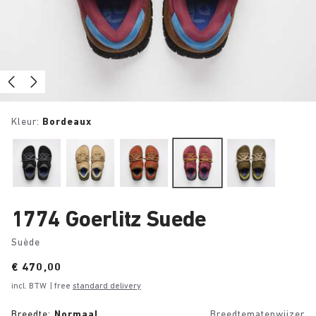
Kleur:
Bordeaux
1774 Goerlitz Suede
Suède
Price:
€ 470,00
incl. BTW
| free
standard delivery
Breedte:
Normaal
Breedtematenwijzer