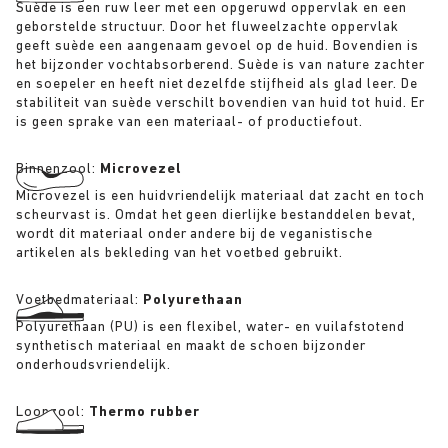
Suède is een ruw leer met een opgeruwd oppervlak en een
geborstelde structuur. Door het fluweelzachte oppervlak
geeft suède een aangenaam gevoel op de huid. Bovendien is
het bijzonder vochtabsorberend. Suède is van nature zachter
en soepeler en heeft niet dezelfde stijfheid als glad leer. De
stabiliteit van suède verschilt bovendien van huid tot huid. Er
is geen sprake van een materiaal- of productiefout.
Binnenzool:
Microvezel
Microvezel is een huidvriendelijk materiaal dat zacht en toch
scheurvast is. Omdat het geen dierlijke bestanddelen bevat,
wordt dit materiaal onder andere bij de veganistische
artikelen als bekleding van het voetbed gebruikt.
Voetbedmateriaal:
Polyurethaan
Polyurethaan (PU) is een flexibel, water- en vuilafstotend
synthetisch materiaal en maakt de schoen bijzonder
onderhoudsvriendelijk.
Loopzool:
Thermo rubber