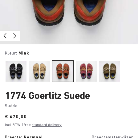
Kleur:
Mink
1774 Goerlitz Suede
Suède
Price:
€ 470,00
incl. BTW
| free
standard delivery
Breedte:
Normaal
Breedtematenwijzer