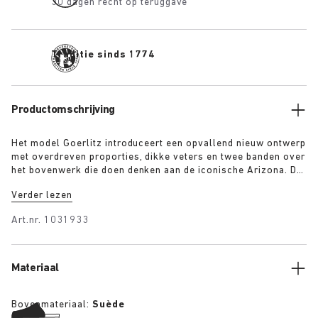
30 dagen recht op teruggave
Traditie sinds 1774
Productomschrijving
Het model Goerlitz introduceert een opvallend nieuw ontwerp
met overdreven proporties, dikke veters en twee banden over
het bovenwerk die doen denken aan de iconische Arizona. De
gelaagde, sculpturale, contrasterende buitenzool geeft dit
Verder lezen
ontwerp een sterke visuele basis, terwijl het luxe suède in
warme kleuren een zekere diepte, textuur en eigentijdse stijl
Art.nr.
1031933
toevoegt.
Materiaal
Bovenmateriaal:
Suède