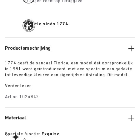
30 dagen recht op teruggave
Traditie sinds 1774
Productomschrijving
1774 geeft de sandaal Florida, een model dat oorspronkelijk
in 1981 werd geïntroduceerd, met een spectrum van gedekte
tot levendige kleuren een eigentijdse uitstraling. Dit model
wordt in Duitsland met de hand gemaakt van premium
Verder lezen
grondstoffen en gekenmerkt door drie smalle riemen met
verstelbare gespen voor een perfecte pasvorm.
Art.nr.
1024842
Materiaal
Speciale functie:
Exquise