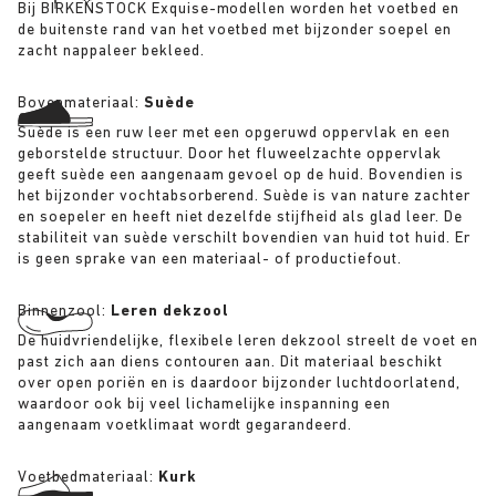
Bij BIRKENSTOCK Exquise-modellen worden het voetbed en
de buitenste rand van het voetbed met bijzonder soepel en
zacht nappaleer bekleed.
Bovenmateriaal:
Suède
Suède is een ruw leer met een opgeruwd oppervlak en een
geborstelde structuur. Door het fluweelzachte oppervlak
geeft suède een aangenaam gevoel op de huid. Bovendien is
het bijzonder vochtabsorberend. Suède is van nature zachter
en soepeler en heeft niet dezelfde stijfheid als glad leer. De
stabiliteit van suède verschilt bovendien van huid tot huid. Er
is geen sprake van een materiaal- of productiefout.
Binnenzool:
Leren dekzool
De huidvriendelijke, flexibele leren dekzool streelt de voet en
past zich aan diens contouren aan. Dit materiaal beschikt
over open poriën en is daardoor bijzonder luchtdoorlatend,
waardoor ook bij veel lichamelijke inspanning een
aangenaam voetklimaat wordt gegarandeerd.
Voetbedmateriaal:
Kurk