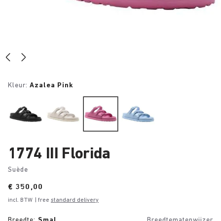
Kleur:
Azalea Pink
1774 III Florida
Suède
Price:
€ 350,00
incl. BTW
| free
standard delivery
Breedte:
Smal
Breedtematenwijzer