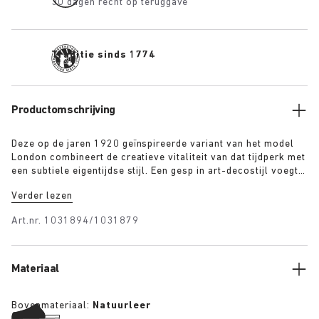
30 dagen recht op teruggave
Traditie sinds 1774
Productomschrijving
Deze op de jaren 1920 geïnspireerde variant van het model
London combineert de creatieve vitaliteit van dat tijdperk met
een subtiele eigentijdse stijl. Een gesp in art-decostijl voegt
een geraffineerd detail toe aan dit rustieke model dat de
Verder lezen
elegantie en het optimisme van die tijd weerspiegelt. Het hoge
hieldeel is kenmerkend voor dit heldere, naadloze ontwerp
Art.nr.
1031894/1031879
dat zich dankzij het soepele bovenwerk van suède perfect
naar de voet vormt.
Materiaal
Bovenmateriaal:
Natuurleer