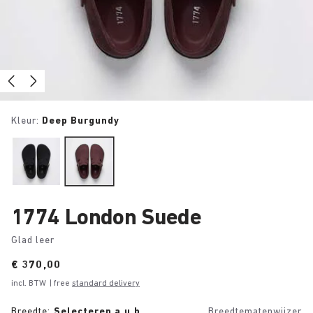
Kleur:
Deep Burgundy
1774 London Suede
Glad leer
Price:
€ 370,00
incl. BTW
| free
standard delivery
Breedte:
Selecteren a.u.b.
Breedtematenwijzer