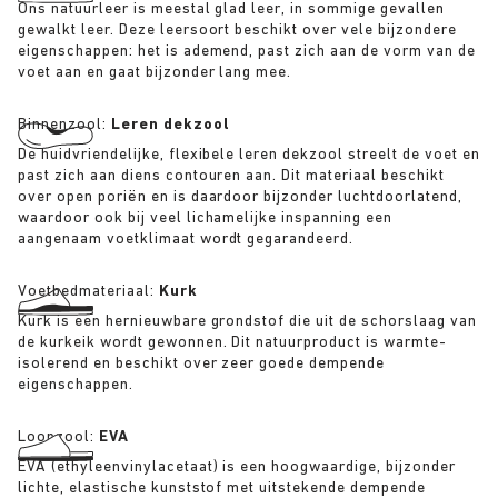
Ons natuurleer is meestal glad leer, in sommige gevallen
gewalkt leer. Deze leersoort beschikt over vele bijzondere
eigenschappen: het is ademend, past zich aan de vorm van de
voet aan en gaat bijzonder lang mee.
Binnenzool:
Leren dekzool
De huidvriendelijke, flexibele leren dekzool streelt de voet en
past zich aan diens contouren aan. Dit materiaal beschikt
over open poriën en is daardoor bijzonder luchtdoorlatend,
waardoor ook bij veel lichamelijke inspanning een
aangenaam voetklimaat wordt gegarandeerd.
Voetbedmateriaal:
Kurk
Kurk is een hernieuwbare grondstof die uit de schorslaag van
de kurkeik wordt gewonnen. Dit natuurproduct is warmte-
isolerend en beschikt over zeer goede dempende
eigenschappen.
Loopzool:
EVA
EVA (ethyleenvinylacetaat) is een hoogwaardige, bijzonder
lichte, elastische kunststof met uitstekende dempende