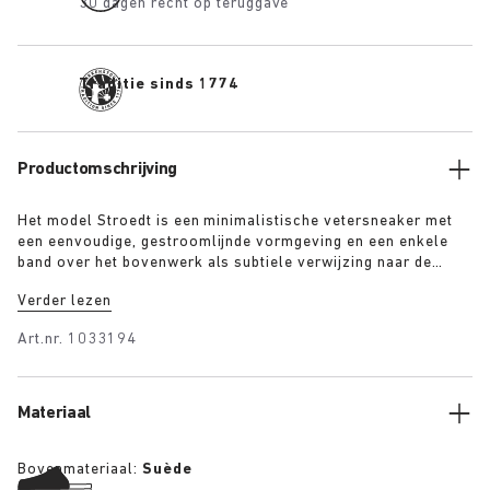
30 dagen recht op teruggave
Traditie sinds 1774
Productomschrijving
Het model Stroedt is een minimalistische vetersneaker met
een eenvoudige, gestroomlijnde vormgeving en een enkele
band over het bovenwerk als subtiele verwijzing naar de
klassieke sandalen van BIRKENSTOCK. Deze schoen is
Verder lezen
beschikbaar in het marone en taupe en biedt dagelijks
comfort met een vleugje verfijnd minimalisme
Art.nr.
1033194
Materiaal
Bovenmateriaal:
Suède