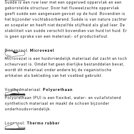
Suède is een ruw leer met een opgeruwd oppervlak en een
geborstelde structuur. Door het fluweelzachte oppervlak
geeft suède een aangenaam gevoel op de huid. Bovendien is
het bijzonder vochtabsorberend. Suède is van nature zachter
en soepeler en heeft niet dezelfde stijfheid als glad leer. De
stabiliteit van suède verschilt bovendien van huid tot huid. Er
is geen sprake van een materiaal- of productiefout.
Binnenzool:
Microvezel
Microvezel is een huidvriendelijk materiaal dat zacht en toch
scheurvast is. Omdat het geen dierlijke bestanddelen bevat,
wordt dit materiaal onder andere bij de veganistische
artikelen als bekleding van het voetbed gebruikt.
Voetbedmateriaal:
Polyurethaan
Polyurethaan (PU) is een flexibel, water- en vuilafstotend
synthetisch materiaal en maakt de schoen bijzonder
onderhoudsvriendelijk.
Loopzool:
Thermo rubber