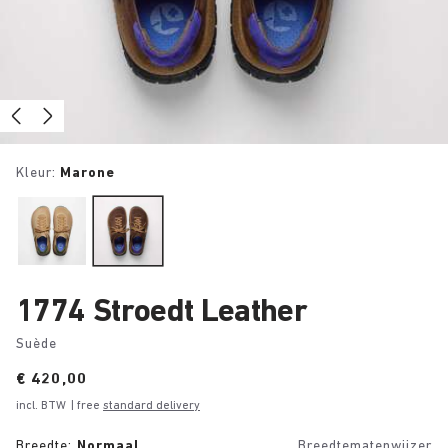
Kleur:
Marone
1774 Stroedt Leather
Suède
Price:
€ 420,00
incl. BTW
| free
standard delivery
Breedte:
Normaal
Breedtematenwijzer