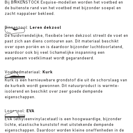
Bij BIRKENSTOCK Exquise-modellen worden het voetbed en
de buitenste rand van het voetbed met bijzonder soepel en
zacht nappaleer bekleed.
Binnenzool:
Leren dekzool
De huidvriendelijke, flexibele leren dekzool streelt de voet en
past zich aan diens contouren aan. Dit materiaal beschikt
over open poriën en is daardoor bijzonder luchtdoorlatend,
waardoor ook bij veel lichamelijke inspanning een
aangenaam voetklimaat wordt gegarandeerd.
Voetbedmateriaal:
Kurk
Kurk is een hernieuwbare grondstof die uit de schorslaag van
de kurkeik wordt gewonnen. Dit natuurproduct is warmte-
isolerend en beschikt over zeer goede dempende
eigenschappen.
Loopzool:
EVA
EVA (ethyleenvinylacetaat) is een hoogwaardige, bijzonder
lichte, elastische kunststof met uitstekende dempende
eigenschappen. Daardoor worden kleine oneffenheden in de