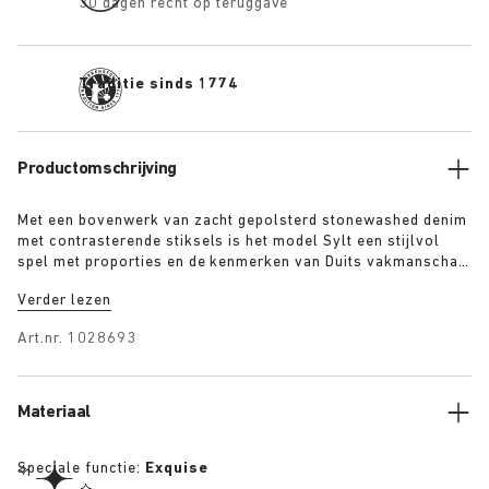
30 dagen recht op teruggave
Traditie sinds 1774
Productomschrijving
Met een bovenwerk van zacht gepolsterd stonewashed denim
met contrasterende stiksels is het model Sylt een stijlvol
spel met proporties en de kenmerken van Duits vakmanschap.
Beschikbaar in twee kleuren met een enkele verstelbare riem
Verder lezen
en ons iconische anatomisch gevormd voetbed bekleed met
premium Piumato-leer.
Art.nr.
1028693
Materiaal
Speciale functie:
Exquise