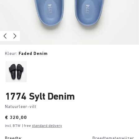
Kleur:
Faded Denim
1774 Sylt Denim
Natuurleer-vilt
Price:
€ 320,00
incl. BTW
| free
standard delivery
Breedte:
Breedtematenwijzer