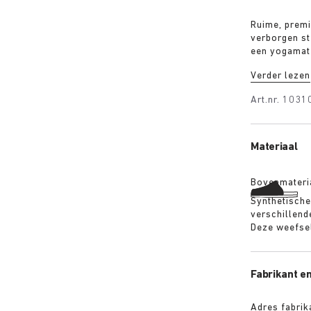
Ruime, premi
verborgen s
een yogamat 
bovendeel m
Verder lezen
worden vergr
als voor een
Art.nr.
1031
gewatteerde 
quick releas
Materiaal
Bovenmateri
Synthetische
verschillend
Deze weefsels
Fabrikant en
Adres fabrik