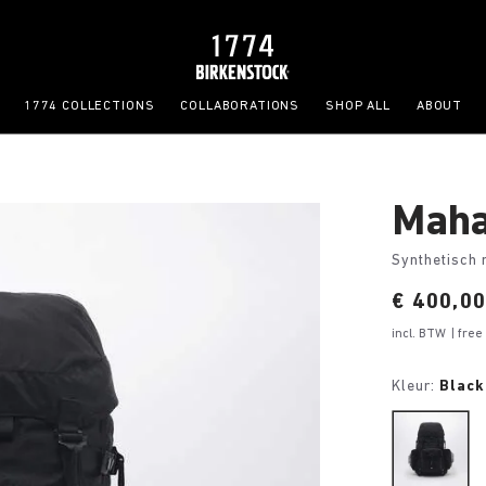
1774 COLLECTIONS
COLLABORATIONS
SHOP ALL
ABOUT
Maha
Synthetisch 
Price:
€ 400,0
incl. BTW
| fre
Kleur:
Black