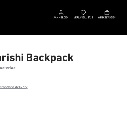
Aanmelden
Verlanglijstje
Winkelwagen
AANMELDEN
VERLANGLIJSTJE
WINKELWAGEN
rishi Backpack
materiaal
0
e
standard delivery