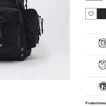
Bez
Grat
Gra
30 d
Trad
Productomsc