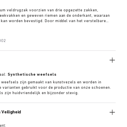
um veldrugzak voorzien van drie opgezette zakken,
teekvakken en geweven riemen aan de onderkant, waaraan
kan worden bevestigd. Door middel van het verstelbare
et twee trekkoorden kan de rugzak tot ongeveer 50%
oot. Daardoor is hij net zo geschikt voor dagelijks gebruik
 weekendje weg. De rugzak is geheel voorzien van een
002
voering en heeft een goed gepolsterd laptopvak. Dankzij de
e gespen kun je de rugzak snel en eenvoudig afzetten.
aal:
Synthetische weefsels
 weefsels zijn gemaakt van kunstvezels en worden in
e varianten gebruikt voor de productie van onze schoenen.
 zijn huidvriendelijk en bijzonder stevig.
 Veiligheid
ant: