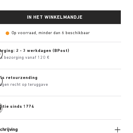
IN HET WINKELMANDJE
Op voorraad, minder dan 6 beschikbaar
orging: 2 - 3 werkdagen (BPost)
is bezorging vanaf 120 €
tis retourzending
agen recht op teruggave
itie sinds 1774
hrijving