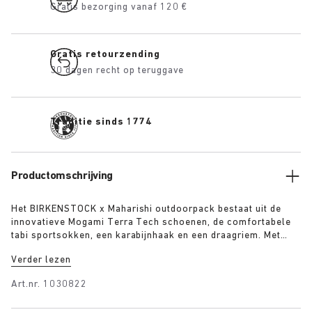
Gratis bezorging vanaf 120 €
Gratis retourzending
30 dagen recht op teruggave
Traditie sinds 1774
Productomschrijving
Het BIRKENSTOCK x Maharishi outdoorpack bestaat uit de
innovatieve Mogami Terra Tech schoenen, de comfortabele
tabi sportsokken, een karabijnhaak en een draagriem. Met
behulp van de draagriem kun je je schoenen om je lichaam
Verder lezen
hangen of ze met de karabijnhaak aan je rugzak vastmaken.
Met dit pakket ben je perfect uitgerust voor je volgende
Art.nr.
1030822
outdoor avontuur. Het pack bevat: