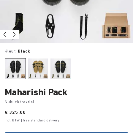
Kleur:
Black
Maharishi Pack
Nubuck/textiel
Price:
€ 325,00
incl. BTW
| free
standard delivery