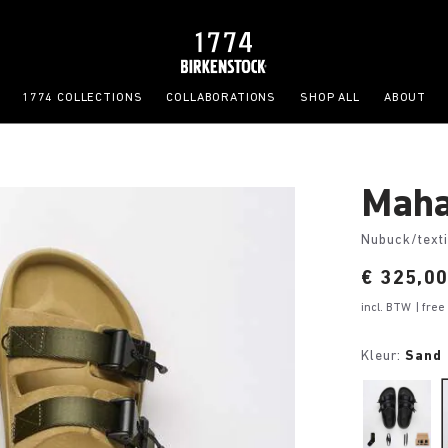
1774 COLLECTIONS
COLLABORATIONS
SHOP ALL
ABOUT
Maha
Nubuck/texti
Price:
€ 325,0
incl. BTW
| fre
Kleur:
Sand