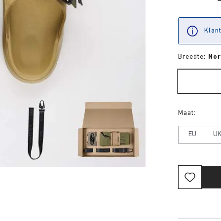
Klant
Breedte:
No
Maat:
EU
U