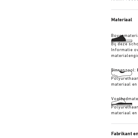
Materiaal
Bovenmateri
Bij deze sch
Informatie ov
materialengi
Binnenzool:
Polyurethaan
materiaal en
Voetbedmate
Polyurethaan
materiaal en
Fabrikant en