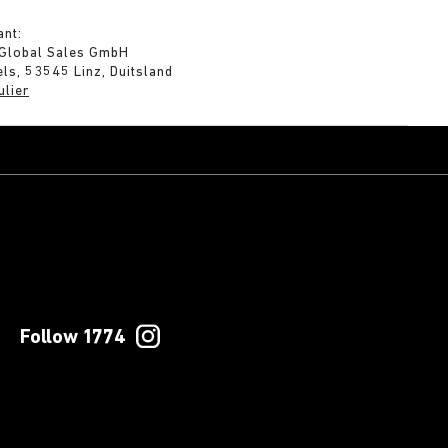
ant:
 Global Sales GmbH
ls, 53545 Linz, Duitsland
ulier
Follow 1774