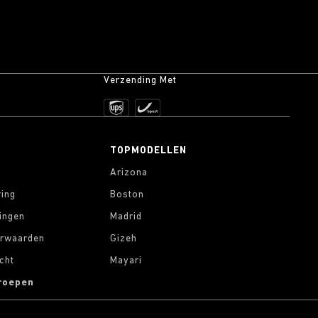
Verzending Met
TOPMODELLEN
Arizona
ring
Boston
lingen
Madrid
rwaarden
Gizeh
cht
Mayari
roepen