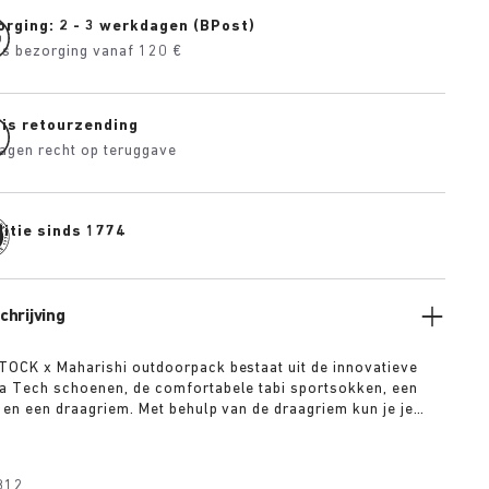
orging: 2 - 3 werkdagen (BPost)
is bezorging vanaf 120 €
tis retourzending
agen recht op teruggave
itie sinds 1774
hrijving
OCK x Maharishi outdoorpack bestaat uit de innovatieve
a Tech schoenen, de comfortabele tabi sportsokken, een
 en een draagriem. Met behulp van de draagriem kun je je
je lichaam hangen of ze met de karabijnhaak aan je rugzak
et dit pakket ben je perfect uitgerust voor je volgende
tuur. Het pack bevat:
812