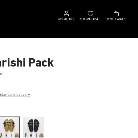
Aanmelden
Verlanglijstje
Winkelwagen
AANMELDEN
VERLANGLIJSTJE
WINKELWAGEN
rishi Pack
el
0
e
standard delivery