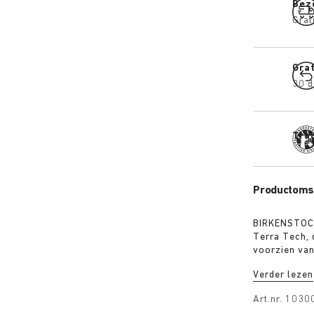
Bez
Grat
Gra
30 d
Trad
Productomsc
BIRKENSTOCK
Terra Tech, 
voorzien van
riemen zijn 
Verder lezen
voorzien van
element. De 
Art.nr.
1030
waterbesten