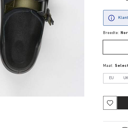
Klant
Breedte:
No
Maat:
Select
EU
U