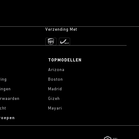
Verzending Met
TOPMODELLEN
Arizona
ring
Boston
lingen
Madrid
rwaarden
Gizeh
cht
Mayari
roepen