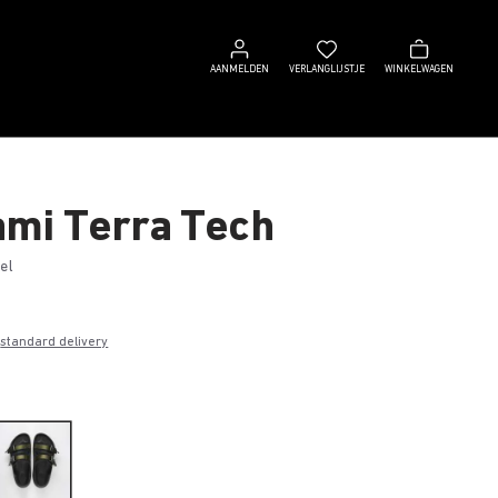
Aanmelden
Verlanglijstje
Winkelwagen
AANMELDEN
VERLANGLIJSTJE
WINKELWAGEN
mi Terra Tech
el
0
e
standard delivery