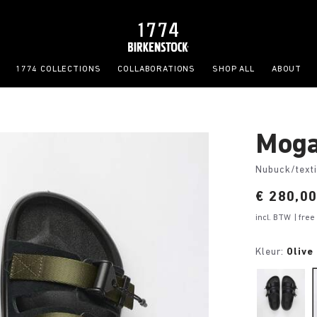
1774 COLLECTIONS
COLLABORATIONS
SHOP ALL
ABOUT
Moga
Nubuck/texti
Price:
€ 280,0
incl. BTW
| fre
Kleur:
Olive