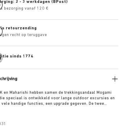
orging: 2 - 3 werkdagen (BPost)
is bezorging vanaf 120 €
tis retourzending
agen recht op teruggave
itie sinds 1774
hrijving
 en Maharishi hebben samen de trekkingsandaal Mogami
die speciaal is ontwikkeld voor lange outdoor excursies en
 vele handige functies, een upgrade gegeven. De twee
gemaakt van luxe suède en glanzend weefband en beide
 een uiterst functionele quick release gesp als centraal
zool van polyurethaan biedt grip en bescherming en is een
031
dige variant van het bekende anatomisch gevormde