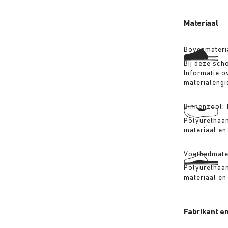
BIRKENSTOC
Materiaal
Bovenmateri
Bij deze sch
Informatie ov
materialengi
Binnenzool:
Polyurethaan
materiaal en
Voetbedmate
Polyurethaan
materiaal en
Fabrikant en