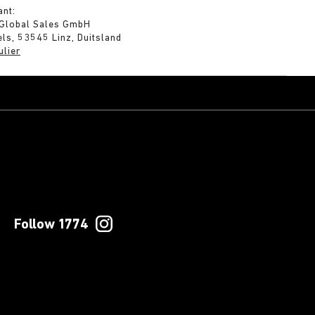
ant:
 Global Sales GmbH
ls, 53545 Linz, Duitsland
ulier
Follow 1774