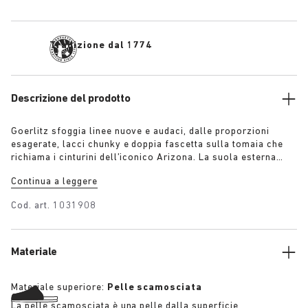
Tradizione dal 1774
Descrizione del prodotto
Goerlitz sfoggia linee nuove e audaci, dalle proporzioni
esagerate, lacci chunky e doppia fascetta sulla tomaia che
richiama i cinturini dell’iconico Arizona. La suola esterna
stratificata e contrastante e la suola scultorea conferiscono
Continua a leggere
a questo design una forte presenza visiva, mentre la pelle
scamosciata in colore tono su tono aggiunge profondità,
Cod. art.
1031908
texture e raffinatezza moderna.
Materiale
Materiale superiore:
Pelle scamosciata
La pelle scamosciata è una pelle dalla superficie