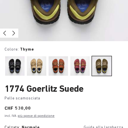
Colore:
Thyme
1774 Goerlitz Suede
Pelle scamosciata
Price:
CHF 530,00
incl. IVA
più spese di spedizione
Calzata:
Normale
Guida alla larghezza