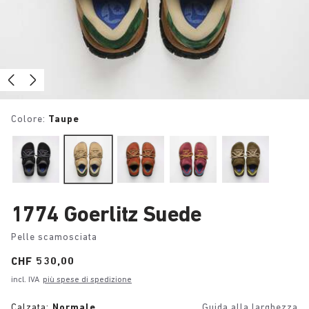
Colore:
Taupe
1774 Goerlitz Suede
Pelle scamosciata
Price:
CHF 530,00
incl. IVA
più spese di spedizione
Calzata:
Normale
Guida alla larghezza