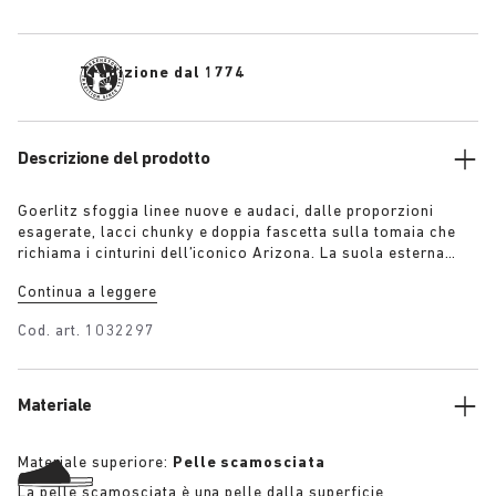
Tradizione dal 1774
Descrizione del prodotto
Goerlitz sfoggia linee nuove e audaci, dalle proporzioni
esagerate, lacci chunky e doppia fascetta sulla tomaia che
richiama i cinturini dell’iconico Arizona. La suola esterna
stratificata e contrastante e la suola scultorea conferiscono
Continua a leggere
a questo design una forte presenza visiva, mentre la pelle
scamosciata in colore tono su tono aggiunge profondità,
Cod. art.
1032297
texture e raffinatezza moderna.
Materiale
Materiale superiore:
Pelle scamosciata
La pelle scamosciata è una pelle dalla superficie