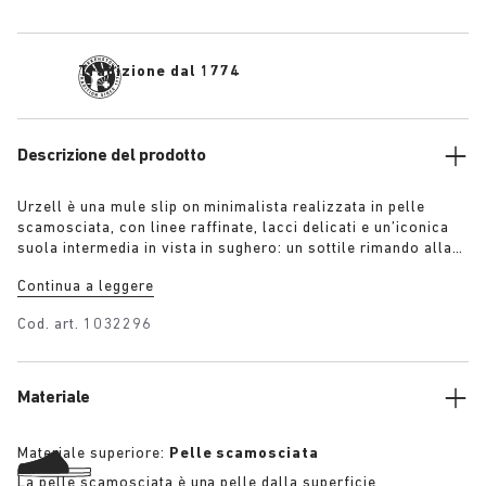
Tradizione dal 1774
Descrizione del prodotto
Urzell è una mule slip on minimalista realizzata in pelle
scamosciata, con linee raffinate, lacci delicati e un’iconica
suola intermedia in vista in sughero: un sottile rimando alla
tradizione del sandalo BIRKENSTOCK. Scultorea eppure
Continua a leggere
sobria, è disponibile nelle sfumature tono su tono di tortora,
lime e granata per una garbata dichiarazione di stile.
Cod. art.
1032296
Materiale
Materiale superiore:
Pelle scamosciata
La pelle scamosciata è una pelle dalla superficie