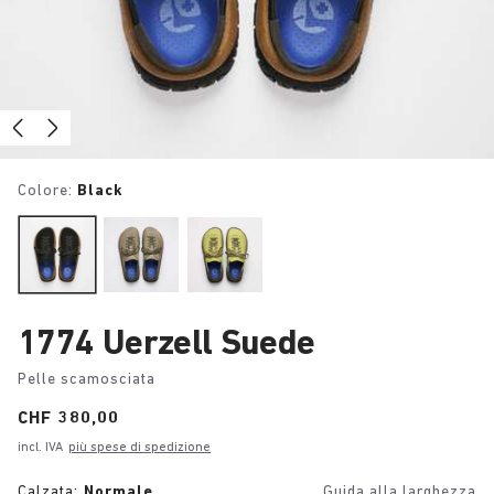
Colore:
Black
1774 Uerzell Suede
Pelle scamosciata
Price:
CHF 380,00
incl. IVA
più spese di spedizione
Calzata:
Normale
Guida alla larghezza