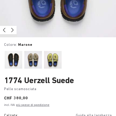
Colore:
Marone
1774 Uerzell Suede
Pelle scamosciata
Price:
CHF 380,00
incl. IVA
più spese di spedizione
Calzata:
Guida alla larghezza