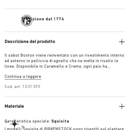
Tradizione dal 1774
Descrizione del prodotto
Il sabot Boston viene reinventato con un rivestimento interno
ed esterno in pelliccia di agnello che ne mette in risalto le
linee. Disponibile in Caramello e Crema, ogni paio ha
un’esclusiva fibbia argentata 1774. Creato con l’iconico
Continua a leggere
plantare BIRKENSTOCK e rivestito con la stessa pelliccia di
agnello. Con i bordi del plantare ricoperti in pelle
Cod. art.
1031355
scamosciata abbinata alla tomaia, questi sabot uniscono uno
spirito sbarazzino all’iconica comodità di BIRKENSTOCK.
Materiale
Caratteristica speciale:
Squisita
I modelli Squisita di BIRKENSTOCK sono rivestiti sul plantare