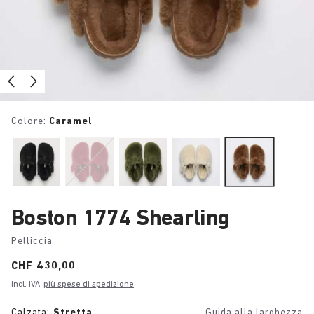
Colore:
Caramel
Boston 1774 Shearling
Pelliccia
Price:
CHF 430,00
incl. IVA
più spese di spedizione
Calzata:
Stretta
Guida alla larghezza