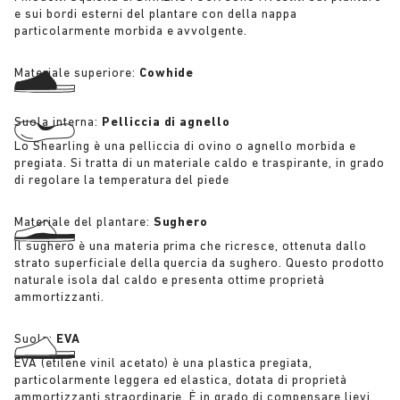
e sui bordi esterni del plantare con della nappa
particolarmente morbida e avvolgente.
Materiale superiore:
Cowhide
Suola interna:
Pelliccia di agnello
Lo Shearling è una pelliccia di ovino o agnello morbida e
pregiata. Si tratta di un materiale caldo e traspirante, in grado
di regolare la temperatura del piede
Materiale del plantare:
Sughero
Il sughero è una materia prima che ricresce, ottenuta dallo
strato superficiale della quercia da sughero. Questo prodotto
naturale isola dal caldo e presenta ottime proprietà
ammortizzanti.
Suola:
EVA
EVA (etilene vinil acetato) è una plastica pregiata,
particolarmente leggera ed elastica, dotata di proprietà
ammortizzanti straordinarie. È in grado di compensare lievi