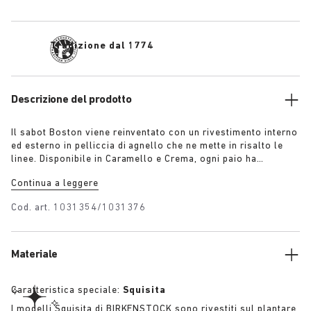
Tradizione dal 1774
Descrizione del prodotto
Il sabot Boston viene reinventato con un rivestimento interno
ed esterno in pelliccia di agnello che ne mette in risalto le
linee. Disponibile in Caramello e Crema, ogni paio ha
un’esclusiva fibbia argentata 1774. Creato con l’iconico
Continua a leggere
plantare BIRKENSTOCK e rivestito con la stessa pelliccia di
agnello. Con i bordi del plantare ricoperti in pelle
Cod. art.
1031354/1031376
scamosciata abbinata alla tomaia, questi sabot uniscono uno
spirito sbarazzino all’iconica comodità di BIRKENSTOCK.
Materiale
Caratteristica speciale:
Squisita
I modelli Squisita di BIRKENSTOCK sono rivestiti sul plantare