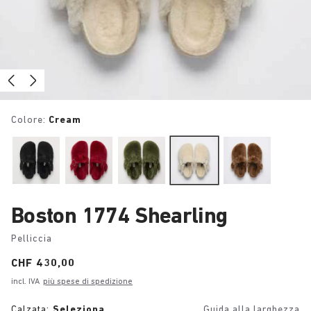
Colore:
Cream
Boston 1774 Shearling
Pelliccia
Price:
CHF 430,00
incl. IVA
più spese di spedizione
Calzata:
Seleziona
Guida alla larghezza