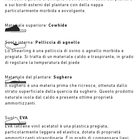
e sui bordi esterni del plantare con della nappa
particolarmente morbida e avvolgente.
Materiale superiore:
Cowhide
Suola interna:
Pelliccia di agnello
Lo Shearling è una pelliccia di ovino o agnello morbida e
pregiata. Si tratta di un materiale caldo e traspirante, in grado
di regolare la temperatura del piede
Materiale del plantare:
Sughero
Il sughero è una materia prima che ricresce, ottenuta dallo
strato superficiale della quercia da sughero. Questo prodotto
naturale isola dal caldo e presenta ottime proprietà
ammortizzanti.
Suola:
EVA
EVA (etilene vinil acetato) è una plastica pregiata,
particolarmente leggera ed elastica, dotata di proprietà
ammortizzanti straordinarie. È in grado di compensare lievi