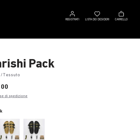
Registrati
Lista
Carrello
dei
REGISTRATI
LISTA DEI DESIDERI
CARRELLO
desideri
rishi Pack
k/Tessuto
,00
se di spedizione
ck