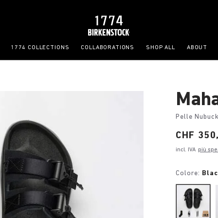
1774 COLLECTIONS
COLLABORATIONS
SHOP ALL
ABOUT
Maha
Pelle Nubuc
Price:
CHF 350
incl. IVA
più spe
Colore:
Bla