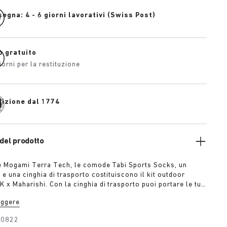
egna: 4 - 6 giorni lavorativi (Swiss Post)
o gratuito
iorni per la restituzione
dizione dal 1774
del prodotto
e Mogami Terra Tech, le comode Tabi Sports Socks, un
e una cinghia di trasporto costituiscono il kit outdoor
x Maharishi. Con la cinghia di trasporto puoi portare le tue
 attorno al corpo o attaccarle allo zaino con il
eggere
Il kit imprescindibile per veri fan dell’outdoor. Il kit
30822