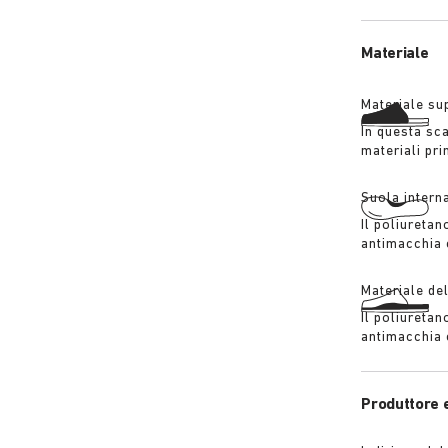
Materiale
Materiale su
In questa sca
materiali pri
Suola intern
Il poliuretan
antimacchia 
Materiale de
Il poliuretan
antimacchia 
Produttore 