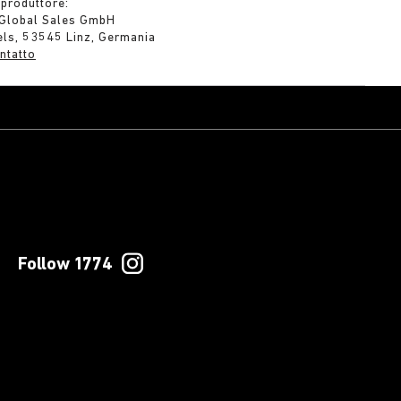
 produttore:
 Global Sales GmbH
els, 53545 Linz, Germania
ntatto
Follow 1774