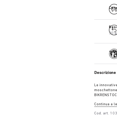
Cons
Res
30 g
Tra
Descrizione 
Le innovativ
moschettone 
BIKRENSTOCK 
scarpe con te
Continua a l
moschettone. 
include:
Cod. art.
10