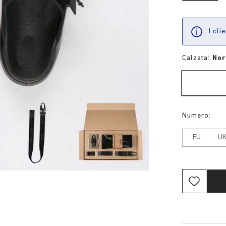
I cli
Calzata:
No
Numero:
EU
U