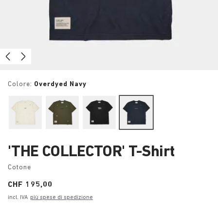
Colore:
Overdyed Navy
'THE COLLECTOR' T-Shirt
Cotone
Price:
CHF 195,00
incl. IVA
più spese di spedizione