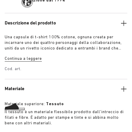
Tradizione dal 1774
Descrizione del prodotto
Una capsule di t-shirt 100% cotone, ognuna creata per
incarnare uno dei quattro personaggi della collaborazione,
uniti da un rivetto iconico dedicato a entrambi i brand che
rimanda alle calzature: “Il giardiniere” – T-shirt con
Continua a leggere
applicazione floreale in crochet in army green sovratinto
“L’artista” – T-shirt bianca invecchiata con una raffinata
Cod. art.
patina da usura “Il ribelle” – T-shirt invecchiata in nero
sovratinto “Il collezionista” – T-shirt classica in navy
sovratinto Ulteriori dettagli:
Materiale
Materiale superiore:
Tessuto
Il tessuto è un materiale flessibile prodotto dall’intreccio di
filati e fibre. È adatto per stampe e tinte e si abbina molto
bene con altri materiali.