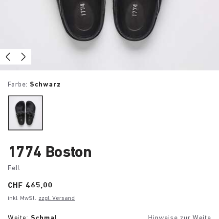
Farbe:
Schwarz
1774 Boston
Fell
Price:
CHF 465,00
inkl. MwSt.
zzgl. Versand
Weite:
Schmal
Hinweise zur Weite