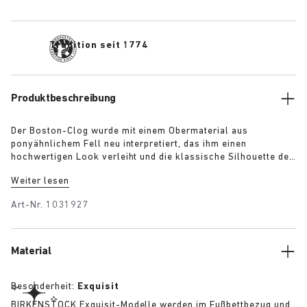
Tradition seit 1774
Produktbeschreibung
Der Boston-Clog wurde mit einem Obermaterial aus
ponyähnlichem Fell neu interpretiert, das ihm einen
hochwertigen Look verleiht und die klassische Silhouette des
Clogs eindrucksvoll hervorhebt. Das Modell ist mit Leopard-
Weiter lesen
Print und in Schwarz verfügbar – beide Varianten sind mit
einer exklusiven 1774-Schnalle versehen. Der Clog spiegelt
Art-Nr.
1031927
die Eleganz und den lebendigen Charakter des Berlins der
1920er-Jahre wider und ist mit BIRKENSTOCKs legendärem
Fußbett ausgestattet, das bei diesem Modell mit farblich
abgestimmtem Premium-Nappaleder überzogen ist.
Material
Besonderheit:
Exquisit
BIRKENSTOCK Exquisit-Modelle werden im Fußbettbezug und