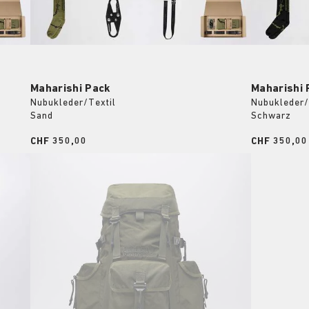
Maharishi Pack
Maharishi 
Nubukleder/Textil
Nubukleder/
Sand
Schwarz
Price:
CHF 350,00
Price:
CHF 350,00