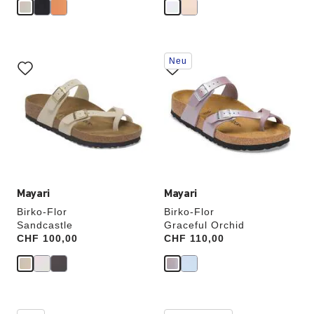
Durch
Durch
Neu
Anklicken
Anklicken
der
der
Farben
Farben
werden
werden
die
die
Produktbilder
Produktbilder
aktualisiert.
aktualisiert.
Mayari
Mayari
Birko-Flor
Birko-Flor
Sandcastle
Graceful Orchid
Price:
CHF 100,00
Price:
CHF 110,00
Durch
Durch