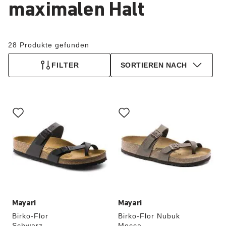
maximalen Halt
28 Produkte gefunden
FILTER
SORTIEREN NACH
Durch
Durch
Anklicken
Anklicken
der
der
Farben
Farben
werden
werden
die
die
Produktbilder
Produktbilder
aktualisiert.
aktualisiert.
Mayari
Mayari
Birko-Flor
Birko-Flor Nubuk
Schwarz
Mocca