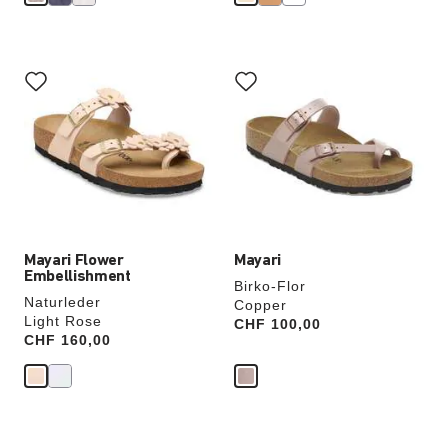
Durch
Durch
Anklicken
Anklicken
der
der
Farben
Farben
werden
werden
die
die
Produktbilder
Produktbilder
aktualisiert.
aktualisiert.
Mayari Flower
Mayari
Embellishment
Birko-Flor
Naturleder
Copper
Light Rose
Price:
CHF 100,00
Price:
CHF 160,00
Durch
Durch