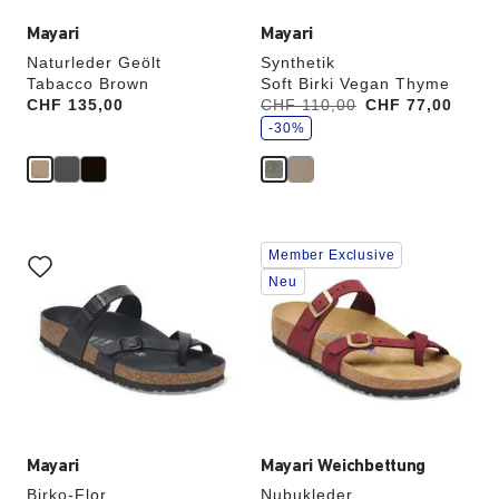
Mayari
Mayari
Naturleder Geölt
Synthetik
Tabacco Brown
Soft Birki Vegan Thyme
S
Price:
CHF 135,00
Vorher:
CHF 110,00
Jetzt
CHF 77,00
p
a
-30%
r
e
Durch
Durch
Member Exclusive
Anklicken
Anklicken
der
der
Neu
Farben
Farben
werden
werden
die
die
Produktbilder
Produktbilder
aktualisiert.
aktualisiert.
Mayari
Mayari Weichbettung
Birko-Flor
Nubukleder