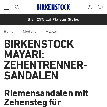
Footer
Waren
Anmelden
Bis –25% auf Plateau-Styles
Home
Modelle
Mayari
Homepage
BIRKENSTOCK
MAYARI:
ZEHENTRENNER-
SANDALEN
Riemensandalen mit
Zehensteg für