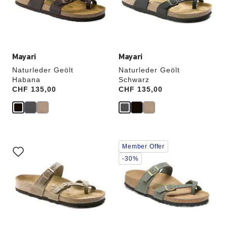
die
die
Produktbilder
Produktbilder
aktualisiert.
aktualisiert.
Mayari
Mayari
Naturleder Geölt
Naturleder Geölt
Habana
Schwarz
Price:
CHF 135,00
Price:
CHF 135,00
Durch
Durch
Member Offer
Anklicken
Anklicken
der
der
-30%
Farben
Farben
werden
werden
die
die
Produktbilder
Produktbilder
aktualisiert.
aktualisiert.