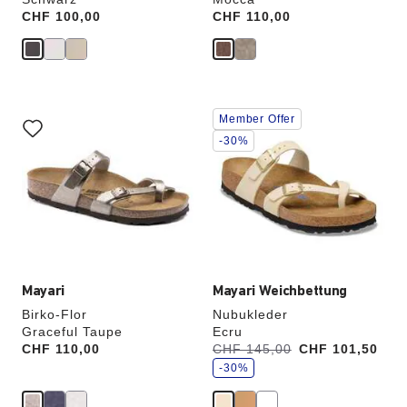
Price:
CHF 100,00
Price:
CHF 110,00
Durch
Durch
Member Offer
Anklicken
Anklicken
der
der
-30%
Farben
Farben
werden
werden
die
die
Produktbilder
Produktbilder
aktualisiert.
aktualisiert.
Mayari
Mayari Weichbettung
Birko-Flor
Nubukleder
Graceful Taupe
Ecru
S
Price:
CHF 110,00
Vorher:
CHF 145,00
Jetzt
CHF 101,50
p
a
-30%
r
e