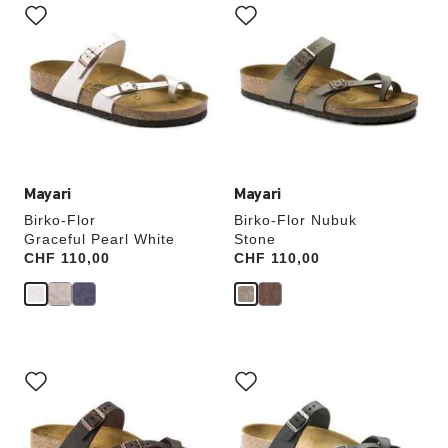
Anklicken
Anklicken
der
der
Farben
Farben
werden
werden
die
die
Produktbilder
Produktbilder
aktualisiert.
aktualisiert.
Mayari
Mayari
Birko-Flor
Birko-Flor Nubuk
Graceful Pearl White
Stone
Price:
CHF 110,00
Price:
CHF 110,00
Durch
Durch
Anklicken
Anklicken
der
der
Farben
Farben
werden
werden