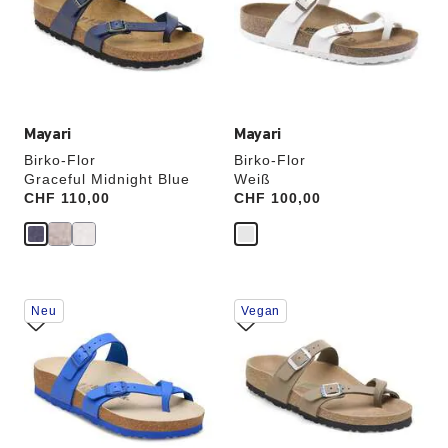
werden
werden
die
die
Produktbilder
Produktbilder
aktualisiert.
aktualisiert.
Mayari
Mayari
Birko-Flor
Birko-Flor
Graceful Midnight Blue
Weiß
Price:
CHF 110,00
Price:
CHF 100,00
Durch
Durch
Neu
Vegan
Anklicken
Anklicken
der
der
Farben
Farben
werden
werden
die
die
Produktbilder
Produktbilder
aktualisiert.
aktualisiert.