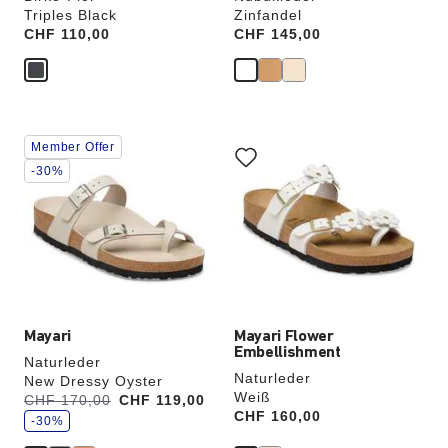
Triples Black
Zinfandel
Price:
CHF 110,00
Price:
CHF 145,00
Durch
Durch
Member Offer
Anklicken
Anklicken
der
der
-30%
Farben
Farben
werden
werden
die
die
Produktbilder
Produktbilder
aktualisiert.
aktualisiert.
Mayari
Mayari Flower
Embellishment
Naturleder
Naturleder
New Dressy Oyster
Weiß
S
Vorher:
CHF 170,00
Jetzt
CHF 119,00
p
Price:
CHF 160,00
a
-30%
r
e