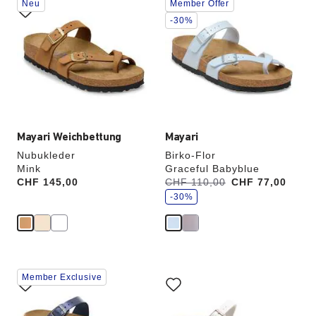
Neu
Member Offer
Anklicken
Anklicken
der
der
-30%
Farben
Farben
werden
werden
die
die
Produktbilder
Produktbilder
aktualisiert.
aktualisiert.
Mayari Weichbettung
Mayari
Nubukleder
Birko-Flor
Mink
Graceful Babyblue
S
Price:
CHF 145,00
Vorher:
CHF 110,00
Jetzt
CHF 77,00
p
a
-30%
r
e
Durch
Durch
Member Exclusive
Anklicken
Anklicken
der
der
Farben
Farben