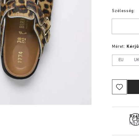
Szélesség:
Méret:
Kérjü
EU
U
Szál
Ingy