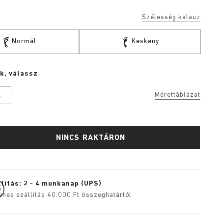
Szélesség kalauz
Normál
Keskeny
k, válassz
K
Mérettáblázat
NINCS RAKTÁRON
lítás: 2 - 4 munkanap (UPS)
enes szállítás 40.000 Ft összeghatártól