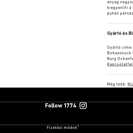
anyag nagyo
kiegyenlíti a
puhán párnáz
Gyártó és B
Gyártó címe:
Birkenstock
Burg Ockenf
Kapcsolatfel
Még több:
Kl
Follow 1774
Fizetési módok¹