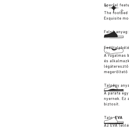
Special feat
The footbed 
Exquisite mo
Felső anyag
Fedőtalpbél
A rugalmas b
és alkalmazk
légáteresztő
megerőltető 
Talpágy any
A parafa egy
nyernek. Ez 
biztosít.
Talp:
EVA
Az EVA (etil