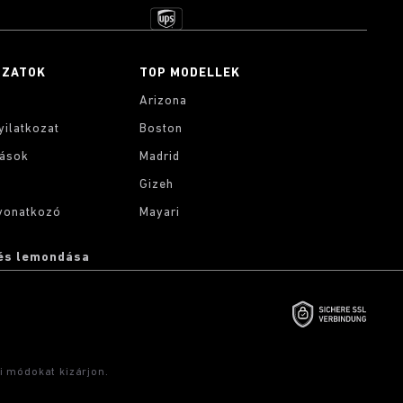
OZATOK
TOP MODELLEK
Arizona
yilatkozat
Boston
tások
Madrid
Gizeh
 vonatkozó
Mayari
és lemondása
i módokat kizárjon.