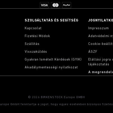
SZOLGÁLTATÁS ÉS SEGÍTSÉG
JOGNYILATK
Kapcsolat
Impresszum
Fizetési Módok
Adatvédelmi n
Szállítás
Cookie-beállí
Visszaküldés
ÁSZF
Gyakran Ismételt Kérdések (GYIK)
Elállási jogra
tájékoztatás
Akadálymentességi nyilatkozat
A megrendel
© 2026 BIRKENSTOCK Europe GMBH
ope GmbH fenntartja a jogot, hogy egyes esetekben bizonyos fizetés