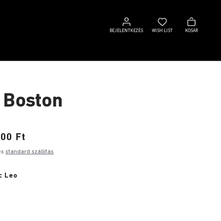
Bejelentkezés
Wish
Kosár
list
BEJELENTKEZÉS
WISH LIST
KOSÁR
 Boston
00 Ft
es
standard szállítás
c Leo