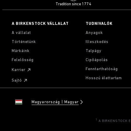
Tradition since 1774
A BIRKENSTOCK VÁLLALAT
TUDNIVALÓK
A vállalat
Anyagok
Történetünk
Illeszkedés
Márkáink
Talpágy
Felelősség
Cipőápolás
Fenntarthatóság
Karrier
Hosszú élettartam
Sajtó
Magyarország
Magyar
1
A BIRKENSTOCK Eur