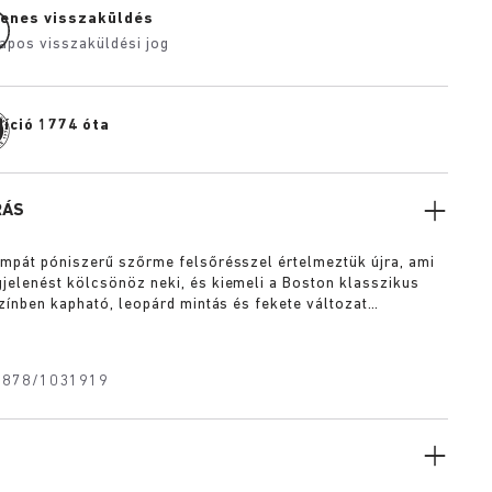
yenes visszaküldés
apos visszaküldési jog
díció 1774 óta
RÁS
mpát póniszerű szőrme felsőrésszel értelmeztük újra, ami
elenést kölcsönöz neki, és kiemeli a Boston klasszikus
színben kapható, leopárd mintás és fekete változat
az exkluzív 1774-es csattal büszkélkedhet. A BIRKENSTOCK
talpággyal és prémium minőségű, színben harmonizáló nappa
ott klumpák a 1920-as évek Berlinjének eleganciáját és
1878/1031919
llemét idézik.