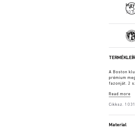
Ing
30 n
Tra
TERMÉKLEÍ
A Boston klu
prémium megj
fazonját. 2 
mindegyike 
Read more
jellegzetes 
bőrrel borít
Cikksz.
103
kifejező sze
Material