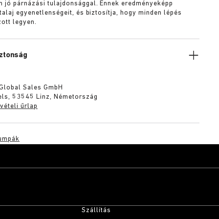
n jó párnázási tulajdonsággal. Ennek eredményeképp
 talaj egyenetlenségeit, és biztosítja, hogy minden lépés
ott legyen.
iztonság
 Global Sales GmbH
els, 53545 Linz, Németország
vételi űrlap
umpák
Szállítás