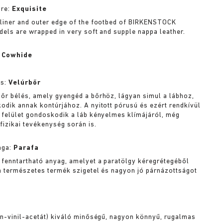
ure:
Exquisite
liner and outer edge of the footbed of BIRKENSTOCK
dels are wrapped in very soft and supple nappa leather.
:
Cowhide
és:
Velúrbőr
őr bélés, amely gyengéd a bőrhöz, lágyan simul a lábhoz,
odik annak kontúrjához. A nyitott pórusú és ezért rendkívül
 felület gondoskodik a láb kényelmes klímájáról, még
fizikai tevékenység során is.
aga:
Parafa
 fenntartható anyag, amelyet a paratölgy kéregrétegéből
a természetes termék szigetel és nagyon jó párnázottságot
én-vinil-acetát) kiváló minőségű, nagyon könnyű, rugalmas