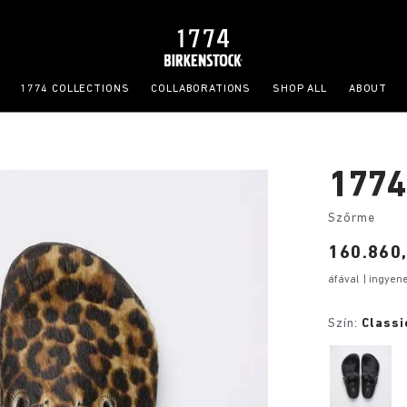
1774 COLLECTIONS
COLLABORATIONS
SHOP ALL
ABOUT
1774
Szőrme
Price:
160.860,
áfával
| ingyen
Szín:
Classi