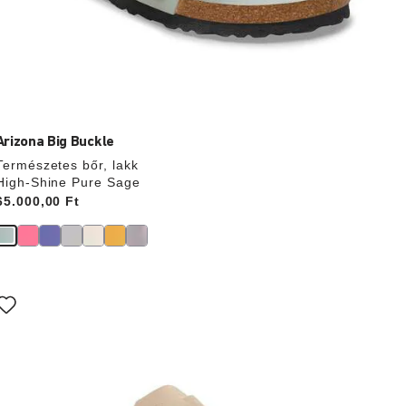
Arizona Big Buckle
Természetes bőr, lakk
High-Shine Pure Sage
Price:
65.000,00 Ft
A
színpalettával
való
interakció
rissíti
a
termékképet