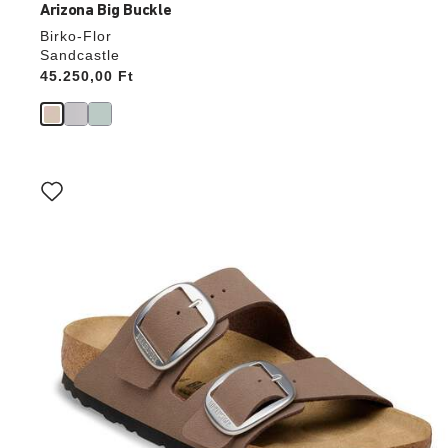
Arizona Big Buckle
Birko-Flor
Sandcastle
Price:
45.250,00 Ft
A
színpalettával
való
interakció
frissíti
a
termékképet