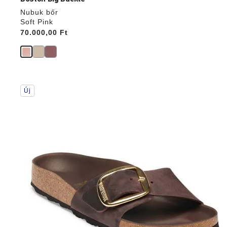
Nubuk bőr
Soft Pink
Price:
70.000,00 Ft
A
Új
színpalettával
való
interakció
frissíti
a
termékképet