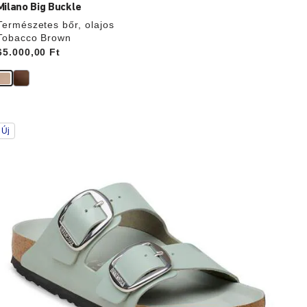
Milano Big Buckle
Természetes bőr, olajos
Tobacco Brown
Price:
65.000,00 Ft
A
Új
színpalettával
való
interakció
rissíti
a
termékképet