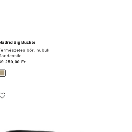
Madrid Big Buckle
Természetes bőr, nubuk
Sandcastle
Price:
49.250,00 Ft
A
színpalettával
való
interakció
rissíti
a
termékképet