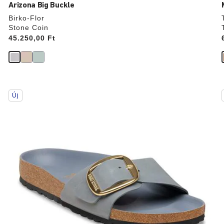
Arizona Big Buckle
Birko-Flor
Stone Coin
Price:
45.250,00 Ft
A
Új
színpalettával
való
interakció
frissíti
f
a
termékképet