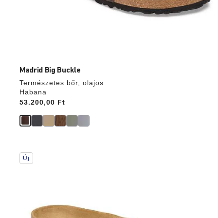
Madrid Big Buckle
Természetes bőr, olajos
Habana
Price:
53.200,00 Ft
A
Új
színpalettával
való
interakció
frissíti
a
termékképet