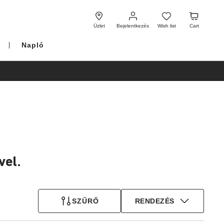
Bejelentkezés
Wish
Cart
list
Üzlet
Bejelentkezés
Wish list
Cart
Napló
vel.
SZŰRŐ
RENDEZÉS