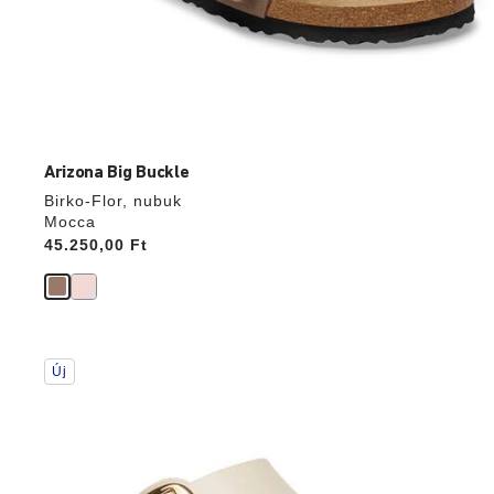
Arizona Big Buckle
Birko-Flor, nubuk
Mocca
Price:
45.250,00 Ft
A
Új
színpalettával
való
interakció
frissíti
a
termékképet