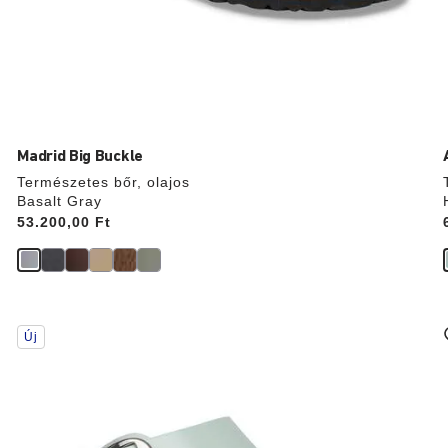
Madrid Big Buckle
Természetes bőr, olajos
Basalt Gray
Price:
53.200,00 Ft
A
Új
színpalettával
való
interakció
frissíti
f
a
termékképet