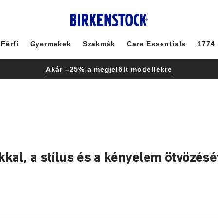
Férfi
Gyermekek
Szakmák
Care Essentials
1774
Akár –25% a megjelölt modellekre
Ó
kal, a stílus és a kényelem ötvözésé