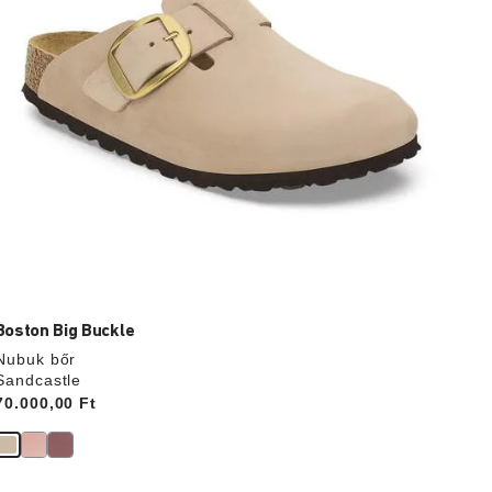
Boston Big Buckle
Nubuk bőr
Sandcastle
Price:
70.000,00 Ft