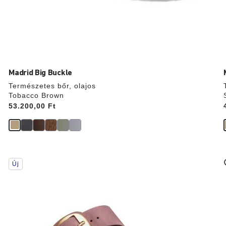
Madrid Big Buckle
Természetes bőr, olajos
Tobacco Brown
Price:
53.200,00 Ft
A
Új
színpalettával
való
interakció
frissíti
f
a
termékképet