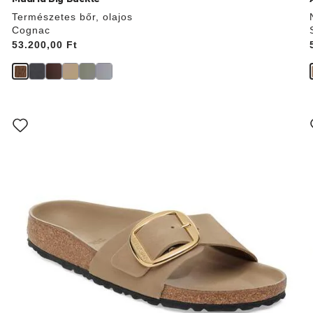
Természetes bőr, olajos
Cognac
Price:
53.200,00 Ft
A
színpalettával
való
interakció
frissíti
f
a
termékképet