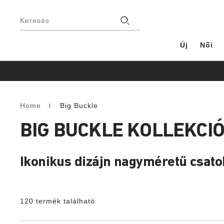
Lábléc
Üzlet
Keresés
Új
Női
Home
Big Buckle
Homepage
BIG BUCKLE KOLLEKCI
Ikonikus dizájn nagyméretű csatok
120 termék található