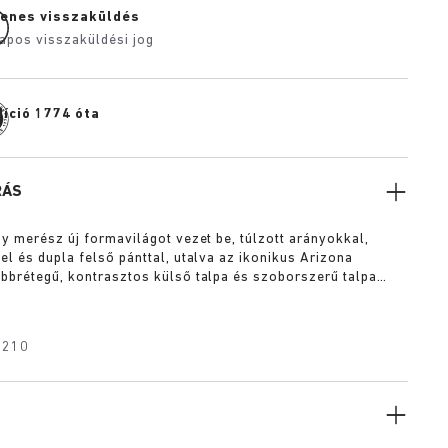
yenes visszaküldés
apos visszaküldési jog
díció 1774 óta
RÁS
gy merész új formavilágot vezet be, túlzott arányokkal,
el és dupla felső pánttal, utalva az ikonikus Arizona
bbrétegű, kontrasztos külső talpa és szoborszerű talpa
s hatást kölcsönöz a modellnek, míg a harmonizáló színű,
 mélységet, textúrát és modern kifinomultságot ad hozzá.
3210