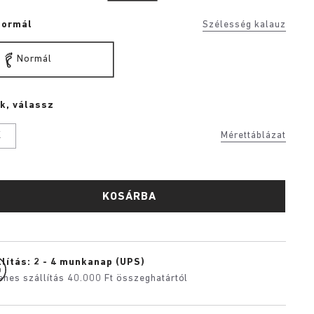
Normál
Szélesség kalauz
Normál
k, válassz
K
Mérettáblázat
KOSÁRBA
lítás: 2 - 4 munkanap (UPS)
enes szállítás 40.000 Ft összeghatártól