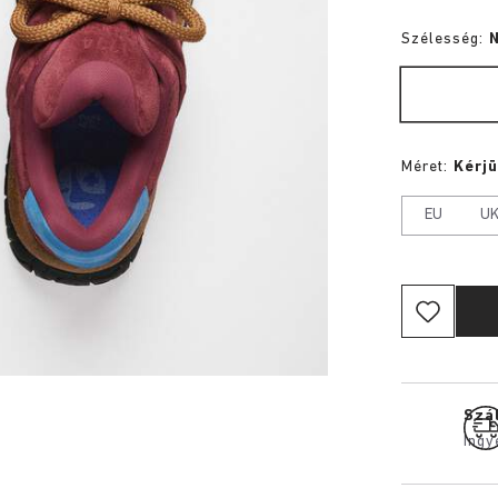
Szélesség:
Méret:
Kérjü
EU
U
Szál
Ingy