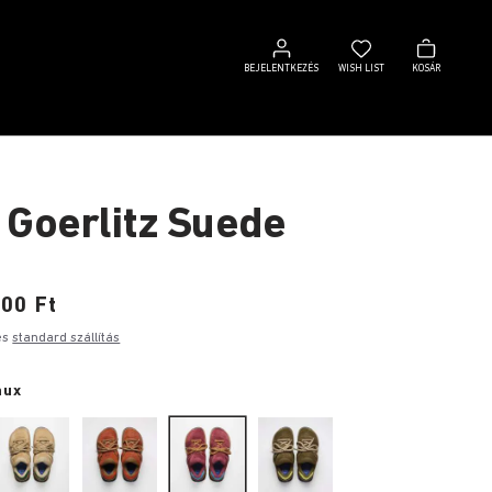
Bejelentkezés
Wish
Kosár
list
BEJELENTKEZÉS
WISH LIST
KOSÁR
 Goerlitz Suede
00 Ft
es
standard szállítás
aux