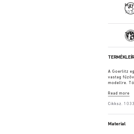
Ing
30 n
Tra
TERMÉKLEÍ
A Goerlitz e
vastag fűzőv
modellre. Tö
erős vizuáli
Read more
gazdag velúr
Cikksz.
103
Material