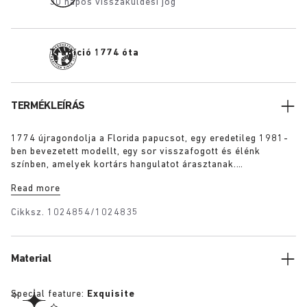
30 napos visszaküldési jog
Tradíció 1774 óta
TERMÉKLEÍRÁS
1774 újragondolja a Florida papucsot, egy eredetileg 1981-
ben bevezetett modellt, egy sor visszafogott és élénk
színben, amelyek kortárs hangulatot árasztanak.
Németországban prémium minőségű európai
Read more
nyersanyagokból kézzel készített papucs három keskeny
pánttal és külön állítható csatokkal a tökéletes illeszkedés
Cikksz.
1024854/1024835
érdekében.
Material
Special feature:
Exquisite