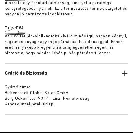
A parafa egy fenntartható anyag, amelyet a paratölgy
kéregrétegéből nyernek. Ez a természetes termék szigetel és
nagyon jó párnázottságot biztosít.
Talp:
EVA
Az EVA (etilén-vinil-acetát) kiváló minőségű, nagyon könnyű,
rugalmas anyag nagyon jó párnázási tulajdonsággal. Ennek
eredményeképp kiegyenlíti a talaj egyenetlenségeit, és
biztosítja, hogy minden lépés puhán párnázott legyen.
Gyártó és Biztonság
Gyártó címe:
Birkenstock Global Sales GmbH
Burg Ockenfels, 53545 Linz, Németország
Kapcsolatfelvételi űrlap