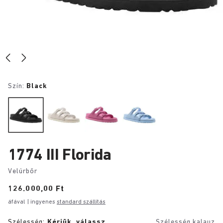
Szín:
Black
1774 III Florida
Velúrbőr
Price:
126.000,00 Ft
áfával
| ingyenes
standard szállítás
Szélesség:
Kérjük, válassz
Szélesség kalauz