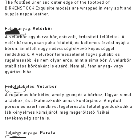
The footbed liner and outer edge of the footbed of
BIRKENSTOCK Exquisite models are wrapped in very soft and
supple nappa leather.
Felső anyag:
Velúrbőr
A velúrbőr egy durva bőr, csiszolt, érdesített felülettel. A
velúr bársonyosan puha felületű, és kellemes érzést nyújt a
bőrön. Emellett nagy nedvességfelvevő képességgel
rendelkezik. A velúrbőr természeténél fogva puhább és
rugalmasabb, és nem olyan erős, mint a sima bőr. A velúrbőr
stabilitása bőrönként is eltérő. Nem áll fenn anyag- vagy
gyártási hiba.
Fedőtalpbélés:
Velúrbőr
A rugalmas bőr bélés, amely gyengéd a bőrhöz, lágyan simul
a lábhoz, és alkalmazkodik annak kontúrjához. A nyitott
pórusú és ezért rendkívül légáteresztő felület gondoskodik a
láb kényelmes klímájáról, még megerőltető fizikai
tevékenység során is.
Talpágy anyaga:
Parafa