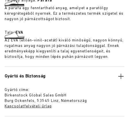
Talpágy anyaga:
Parafa
A parafa egy fenntartható anyag, amelyet a paratölgy
kéregrétegéből nyernek. Ez a természetes termék szigetel és
nagyon jó párnázottságot biztosít.
Talp:
EVA
Az EVA (etilén-vinil-acetát) kiváló minőségű, nagyon könnyű,
rugalmas anyag nagyon jó párnázási tulajdonsággal. Ennek
eredményeképp kiegyenlíti a talaj egyenetlenségeit, és
biztosítja, hogy minden lépés puhán párnázott legyen.
Gyártó és Biztonság
Gyártó címe:
Birkenstock Global Sales GmbH
Burg Ockenfels, 53545 Linz, Németország
Kapcsolatfelvételi űrlap