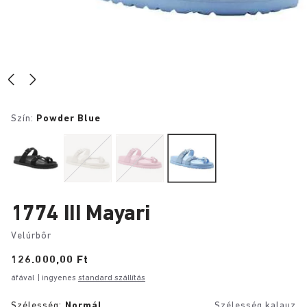
Szín:
Powder Blue
1774 III Mayari
Velúrbőr
Price:
126.000,00 Ft
áfával
| ingyenes
standard szállítás
Szélesség:
Normál
Szélesség kalauz