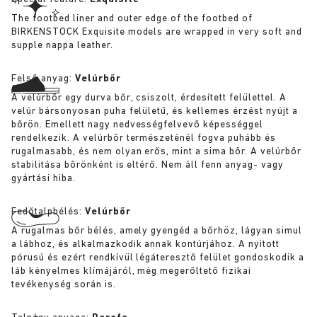
The footbed liner and outer edge of the footbed of
BIRKENSTOCK Exquisite models are wrapped in very soft and
supple nappa leather.
Felső anyag:
Velúrbőr
A velúrbőr egy durva bőr, csiszolt, érdesített felülettel. A
velúr bársonyosan puha felületű, és kellemes érzést nyújt a
bőrön. Emellett nagy nedvességfelvevő képességgel
rendelkezik. A velúrbőr természeténél fogva puhább és
rugalmasabb, és nem olyan erős, mint a sima bőr. A velúrbőr
stabilitása bőrönként is eltérő. Nem áll fenn anyag- vagy
gyártási hiba.
Fedőtalpbélés:
Velúrbőr
A rugalmas bőr bélés, amely gyengéd a bőrhöz, lágyan simul
a lábhoz, és alkalmazkodik annak kontúrjához. A nyitott
pórusú és ezért rendkívül légáteresztő felület gondoskodik a
láb kényelmes klímájáról, még megerőltető fizikai
tevékenység során is.