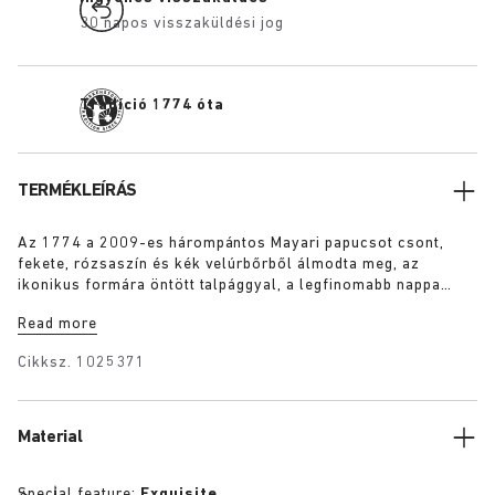
30 napos visszaküldési jog
Tradíció 1774 óta
TERMÉKLEÍRÁS
Az 1774 a 2009-es hárompántos Mayari papucsot csont,
fekete, rózsaszín és kék velúrbőrből álmodta meg, az
ikonikus formára öntött talpággyal, a legfinomabb nappa
bőrből. Egyszerre praktikus és visszafogott modell, egy
Read more
kiegészítő lábfej pánttal a lábfej fokozott megtámasztására,
hogy a viselőjének ruganyos legyen a lépése.
Cikksz.
1025371
Material
Special feature:
Exquisite