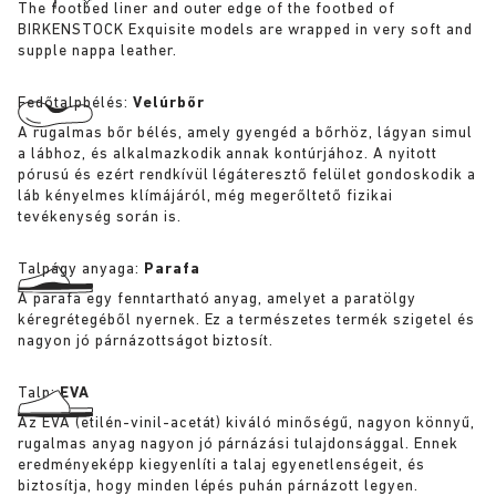
The footbed liner and outer edge of the footbed of
BIRKENSTOCK Exquisite models are wrapped in very soft and
supple nappa leather.
Fedőtalpbélés:
Velúrbőr
A rugalmas bőr bélés, amely gyengéd a bőrhöz, lágyan simul
a lábhoz, és alkalmazkodik annak kontúrjához. A nyitott
pórusú és ezért rendkívül légáteresztő felület gondoskodik a
láb kényelmes klímájáról, még megerőltető fizikai
tevékenység során is.
Talpágy anyaga:
Parafa
A parafa egy fenntartható anyag, amelyet a paratölgy
kéregrétegéből nyernek. Ez a természetes termék szigetel és
nagyon jó párnázottságot biztosít.
Talp:
EVA
Az EVA (etilén-vinil-acetát) kiváló minőségű, nagyon könnyű,
rugalmas anyag nagyon jó párnázási tulajdonsággal. Ennek
eredményeképp kiegyenlíti a talaj egyenetlenségeit, és
biztosítja, hogy minden lépés puhán párnázott legyen.