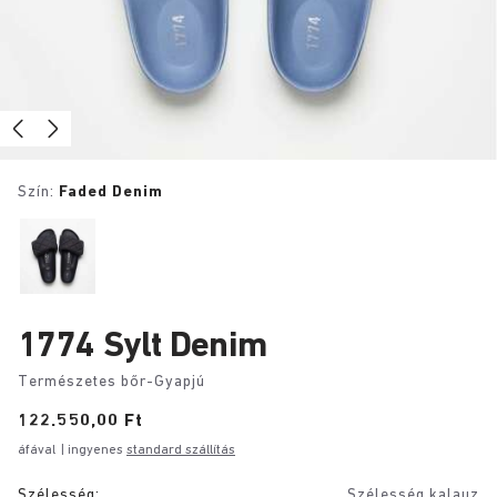
Szín:
Faded Denim
1774 Sylt Denim
Természetes bőr-Gyapjú
Price:
122.550,00 Ft
áfával
| ingyenes
standard szállítás
Szélesség:
Szélesség kalauz