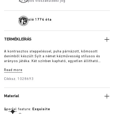
30 napos visszaküldési jog
Tradíció 1774 óta
TERMÉKLEÍRÁS
A kontrasztos steppeléssel, puha párnázott, kőmosott
denimből készült Sylt a német kézművesség stílusos és
arányos játéka. Két színben kapható, egyetlen állítható
rögzítőpánttal és prémium Piumato bőrbe burkolt, ikonikus
Read more
talpágyunkkal.
Cikksz.
1028693
Material
Special feature:
Exquisite