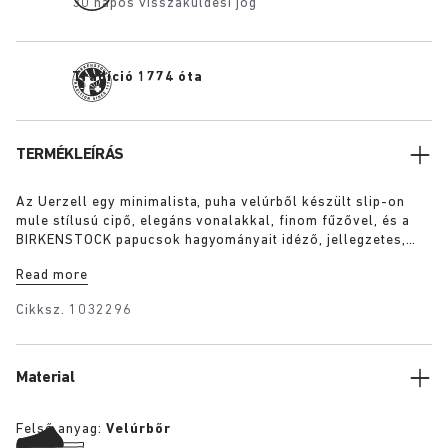
30 napos visszaküldési jog
Tradíció 1774 óta
TERMÉKLEÍRÁS
Az Uerzell egy minimalista, puha velúrből készült slip-on
mule stílusú cipő, elegáns vonalakkal, finom fűzővel, és a
BIRKENSTOCK papucsok hagyományait idéző, jellegzetes,
látható parafa középtalppal. A szoborszerű, mégis
Read more
visszafogott lábbeli taupe, lime és maroon árnyalatokban
kapható, egyéniséged cseppet sem harsány, de magabiztos
Cikksz.
1032296
kifejezéséhez.
Material
Felső anyag:
Velúrbőr