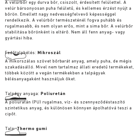
A velúrbőr egy durva bőr, csiszolt, érdesített felülettel. A
velúr bársonyosan puha felületű, és kellemes érzést nyújt a
bőrön. Emellett nagy nedvességfelvevő képességgel
rendelkezik. A velúrbőr természeténél fogva puhább és
rugalmasabb, és nem olyan erős, mint a sima bőr. A velúrbőr
stabilitása bőrönként is eltérő. Nem áll fenn anyag- vagy
gyártási hiba.
Fedőtalpbélés:
Mikroszál
A mikorszálas szövet bőrbarát anyag, amely puha, de mégis
szakadásálló. Mivel nem tartalmaz állati eredetű termékeket,
többek között a vegán termékekben a talpágyak
bélésanyagaként használjuk őket.
Talpágy anyaga:
Poliuretán
A poliuratán (PU) rugalmas, víz- és szennyeződéstaszító
szintetikus anyag, és különösen könnyen ápolhatóvá teszi a
cipőt.
Talp:
Thermo gumi