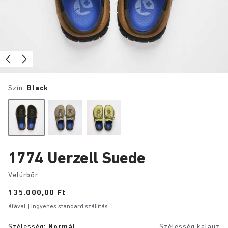
Szín:
Black
1774 Uerzell Suede
Velúrbőr
Price:
135.000,00 Ft
áfával
| ingyenes
standard szállítás
Szélesség:
Normál
Szélesség kalauz