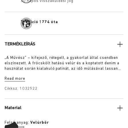
30 napos visszaküldési jog
Tradíció 1774 óta
TERMÉKLEÍRÁS
„A Művész” – kifejező, rétegelt, a gyakorlat által csendben
elszínezett. A fröcskölt hatású velúr és a koptatott denim a
használat során kialakuló patinát, az idő múlásával lassan
felhalmozódó nyomokat idézi. Egyenruha az alkotáshoz, a
Read more
mozgáshoz – visszhangozva azt a teret, ahol az alkotás
nyomot hagy. A ruházat mint gesztus, a műtárgy mint
Cikksz.
1032522
bizonyíték.
Material
Felső anyag:
Velúrbőr