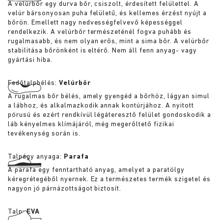
A velúrbőr egy durva bőr, csiszolt, érdesített felülettel. A
velúr bársonyosan puha felületű, és kellemes érzést nyújt a
bőrön. Emellett nagy nedvességfelvevő képességgel
rendelkezik. A velúrbőr természeténél fogva puhább és
rugalmasabb, és nem olyan erős, mint a sima bőr. A velúrbőr
stabilitása bőrönként is eltérő. Nem áll fenn anyag- vagy
gyártási hiba.
Fedőtalpbélés:
Velúrbőr
A rugalmas bőr bélés, amely gyengéd a bőrhöz, lágyan simul
a lábhoz, és alkalmazkodik annak kontúrjához. A nyitott
pórusú és ezért rendkívül légáteresztő felület gondoskodik a
láb kényelmes klímájáról, még megerőltető fizikai
tevékenység során is.
Talpágy anyaga:
Parafa
A parafa egy fenntartható anyag, amelyet a paratölgy
kéregrétegéből nyernek. Ez a természetes termék szigetel és
nagyon jó párnázottságot biztosít.
Talp:
EVA