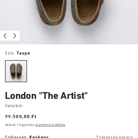
Szín:
Taupe
London "The Artist"
Velúrbőr
Price:
99.500,00 Ft
áfával
| ingyenes
standard szállítás
Szélesség:
Keskeny
Szélesség kalauz