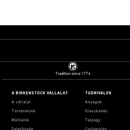
Tradition since 1774
A BIRKENSTOCK VÁLLALAT
TUDNIVALÓK
A vállalat
Anyagok
Történetünk
Illeszkedés
Márkáink
Talpágy
Felelősség
Cipőápolás