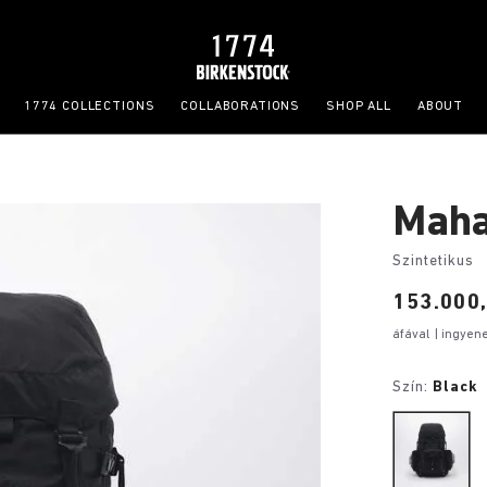
1774 COLLECTIONS
COLLABORATIONS
SHOP ALL
ABOUT
Maha
Szintetikus
Price:
153.000,
áfával
| ingyen
Szín:
Black