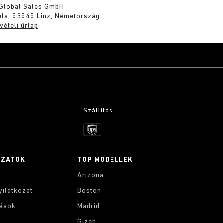
 Global Sales GmbH
els, 53545 Linz, Németország
vételi űrlap
Szállítás
OZATOK
TOP MODELLEK
Arizona
yilatkozat
Boston
tások
Madrid
Gizeh