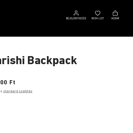
Bejelentkezés
Wish
Kosár
list
BEJELENTKEZÉS
WISH LIST
KOSÁR
rishi Backpack
00 Ft
es
standard szállítás