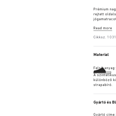
Prémium nagy
rejtett olda
jógamatracot 
ajak kb. +50
Read more
egy egész hé
egészében ma
Cikksz.
103
felfüggeszte
teszik a tásk
Material
Felső anyag
A szintetiku
különböző ki
strapabíró.
Gyártó és B
Gyártó címe: