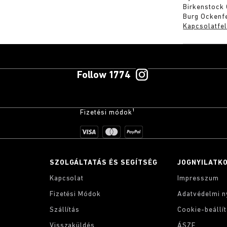
Birkenstock
Burg Ockenf
Kapcsolatfel
Follow 1774
Fizetési módok¹
SZOLGÁLTATÁS ÉS SEGÍTSÉG
JOGNYILATK
Kapcsolat
Impresszum
Fizetési Módok
Adatvédelmi n
Szállítás
Cookie-beállí
Visszaküldés
ÁSZF