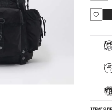
Szál
Ingy
Ing
30 n
Tra
TERMÉKLEÍ