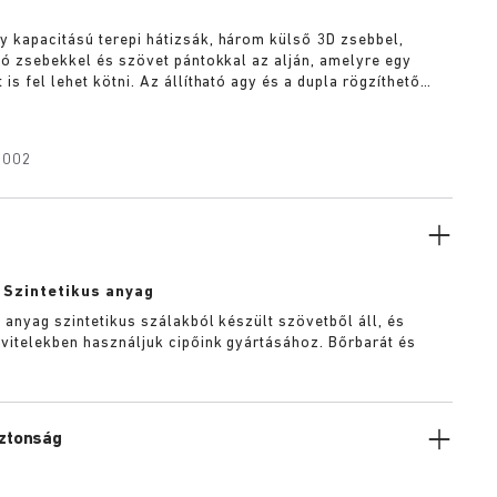
 kapacitású terepi hátizsák, három külső 3D zsebbel,
lsó zsebekkel és szövet pántokkal az alján, amelyre egy
is fel lehet kötni. Az állítható agy és a dupla rögzíthető
%-os bővíthetőséget tesz lehetővé, így egy napra vagy akár
tvégére is lehet csomagolni bele. A hátizsák teljes
sszív steppelt béléssel van borítva, és jól párnázott,
1002
tt laptopzsebbel rendelkezik. A gyorskioldó csatok lehetővé
a eltávolítását.
:
Szintetikus anyag
s anyag szintetikus szálakból készült szövetből áll, és
vitelekben használjuk cipőink gyártásához. Bőrbarát és
iztonság