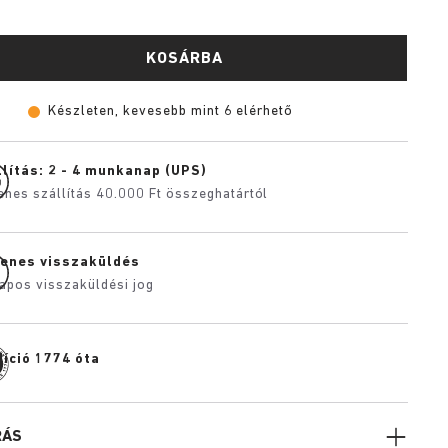
KOSÁRBA
Készleten, kevesebb mint 6 elérhető
lítás: 2 - 4 munkanap (UPS)
enes szállítás 40.000 Ft összeghatártól
yenes visszaküldés
apos visszaküldési jog
díció 1774 óta
RÁS