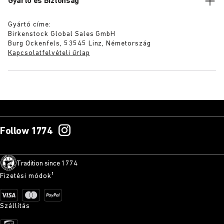
Gyártó és Biztonság
Gyártó címe:
Birkenstock Global Sales GmbH
Burg Ockenfels, 53545 Linz, Németország
Kapcsolatfelvételi űrlap
Follow 1774
Tradition since 1774
Fizetési módok¹
Szállítás