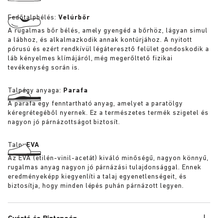
Fedőtalpbélés:
Velúrbőr
A rugalmas bőr bélés, amely gyengéd a bőrhöz, lágyan simul
a lábhoz, és alkalmazkodik annak kontúrjához. A nyitott
pórusú és ezért rendkívül légáteresztő felület gondoskodik a
láb kényelmes klímájáról, még megerőltető fizikai
tevékenység során is.
Talpágy anyaga:
Parafa
A parafa egy fenntartható anyag, amelyet a paratölgy
kéregrétegéből nyernek. Ez a természetes termék szigetel és
nagyon jó párnázottságot biztosít.
Talp:
EVA
Az EVA (etilén-vinil-acetát) kiváló minőségű, nagyon könnyű,
rugalmas anyag nagyon jó párnázási tulajdonsággal. Ennek
eredményeképp kiegyenlíti a talaj egyenetlenségeit, és
biztosítja, hogy minden lépés puhán párnázott legyen.