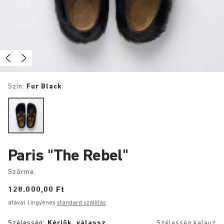
Szín:
Fur Black
Paris "The Rebel"
Szőrme
Price:
128.000,00 Ft
áfával
| ingyenes
standard szállítás
Szélesség:
Kérjük, válassz
Szélesség kalauz