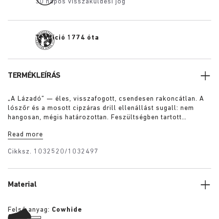
30 napos visszaküldési jog
Tradíció 1774 óta
TERMÉKLEÍRÁS
„A Lázadó” — éles, visszafogott, csendesen rakoncátlan. A
lószőr és a mosott cipzáras drill ellenállást sugall: nem
hangosan, mégis határozottan. Feszültségben tartott
elbeszélés, a margón átírt kód. Szándékosan viselt, nem
Read more
mások kedvéért.
Cikksz.
1032520/1032497
Material
Felső anyag:
Cowhide