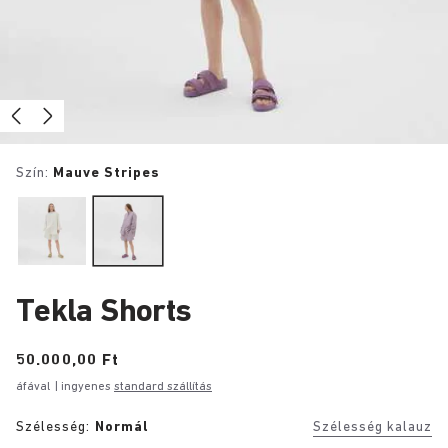
Szín:
Mauve Stripes
Tekla Shorts
Price:
50.000,00 Ft
áfával
| ingyenes
standard szállítás
Szélesség:
Normál
Szélesség kalauz