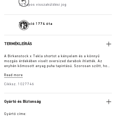
30 napos visszaküldési jog
Tradíció 1774 óta
TERMÉKLEÍRÁS
A Birkenstock x Tekla shortot a kényelem és a könnyű
mozgás érdekében viselt oversized darabok ihlették. Az
enyhén kőmosott anyag puha tapintású. Szorosan szőtt, hogy
tartós legyen és sima, egyenletes felületet képezzen. A
Read more
felhasznált extra hosszú szálak megakadályozzák a
bolyhosodást és garantálják a mély, tiszta színt még évekig
Cikksz.
1027746
tartó használat után is.
Gyártó és Biztonság
Gyártó címe: