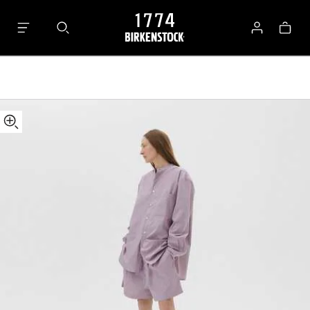
Tekla
Kosár
Shorts
Bejelentkez