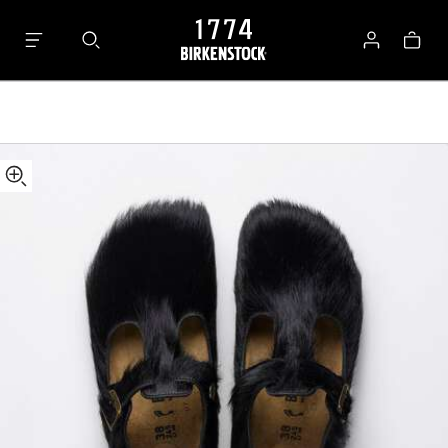
details
Paris
about
"The
ロ
カ
product
Rebel"
グ
ー
materials
Fur
イ
ト
ン