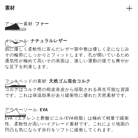
素材
アッパー素材:
ファー
インソール:
ナチュラルレザー
肌に優しく柔軟性に富んだレザー製中敷は優しく足になじみ
その輪郭にしっかりとフィットします。孔が開いているため
通気性が極めて高いその表面は、激しい運動の後でも爽やか
な足下を約束します。
フットベッドの素材:
天然ゴム混合コルク
コルクはコルク樫の樹皮表皮から採取される再生可能な資源
です。これは保温効果があり緩衝性に優れた天然素材です。
アウターソール:
EVA
EVA（エチレンと酢酸ビニル/EVA樹脂）は極めて軽量で緩衝
性、柔軟性が高いハイグレード素材です。これにより地面の
凹凸も気にならず歩行をソフトに緩衝してくれます。