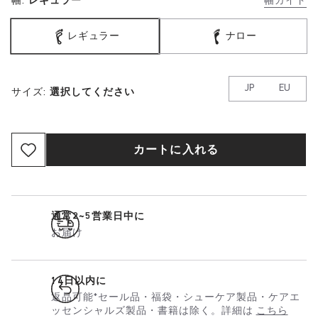
幅:
レギュラー
幅ガイド
レギュラー
ナロー
JP
EU
サイズ:
選択してください
カートに入れる
通常2~5営業日中に
お届け
14日以内に
返品可能*セール品・福袋・シューケア製品・ケアエ
ッセンシャルズ製品・書籍は除く。詳細は
こちら