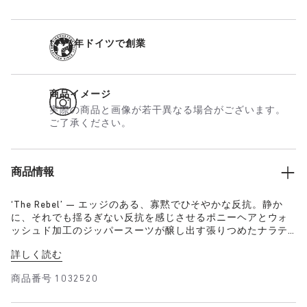
1774年ドイツで創業
商品イメージ
実際の商品と画像が若干異なる場合がございます。
ご了承ください。
商品情報
‘The Rebel’ — エッジのある、寡黙でひそやかな反抗。静か
に、それでも揺るぎない反抗を感じさせるポニーヘアとウォ
ッシュド加工のジッパースーツが醸し出す張りつめたナラテ
ィブ、行間に記されたコード。媚びない、秘めた意思を表現
詳しく読む
するファッション。
商品番号
1032520