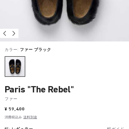
カラー:
ファー ブラック
Paris "The Rebel"
ファー
Price:
¥ 59,400
消費税込み
送料別途