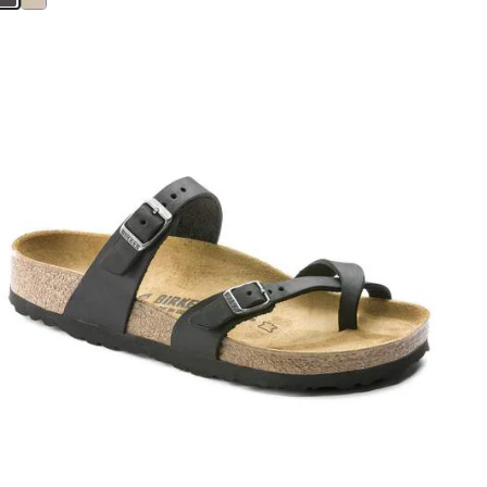
を
表
示
カ
ラ
ー
見
本
の
ス
ウ
ォ
ッ
チ
を
操
作
し
て
別
の
カ