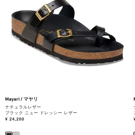
の
ス
ウ
ォ
ッ
チ
を
操
作
し
て
別
の
カ
ラ
ー
Mayari / マヤリ
の
ナチュラルレザー
製
ブラック ニュー ドレッシー レザー
品
Price:
¥ 24,200
画
像