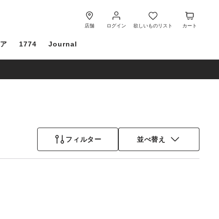
ロ
欲
カ
グ
し
ー
店舗
ログイン
欲しいものリスト
カート
イ
い
ト
ケア
1774
Journal
ン
も
の
リ
ス
ト
フィルター
並べ替え
カ
ラ
ー
見