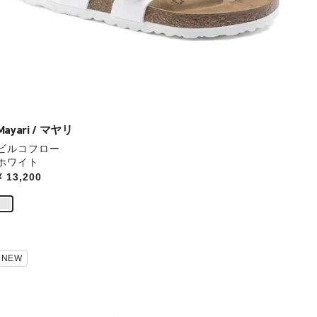
操
作
し
て
別
の
カ
ラ
ー
Mayari / マヤリ
の
ビルコフロー
製
ホワイト
品
Price:
¥ 13,200
画
像
を
表
示
カ
NEW
ラ
ー
見
本