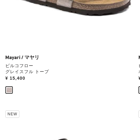
操
作
し
て
別
の
カ
ラ
ー
Mayari / マヤリ
の
ビルコフロー
製
グレイスフル トープ
品
Price:
¥ 15,400
画
像
を
表
示
カ
NEW
ラ
ー
見
本