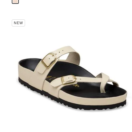
を
表
示
カ
NEW
ラ
ー
見
本
の
ス
ウ
ォ
ッ
チ
を
操
作
し
て
別
の
カ