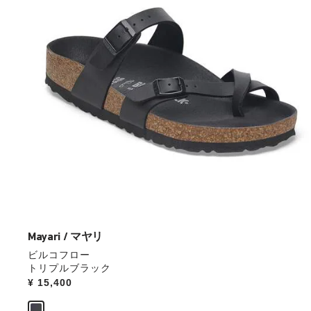
本
の
ス
ウ
ォ
ッ
チ
を
操
作
し
て
別
の
カ
ラ
ー
Mayari / マヤリ
の
ビルコフロー
製
トリプルブラック
品
Price:
¥ 15,400
画
像