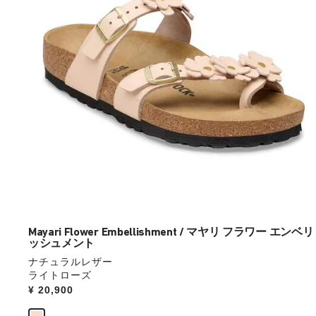
の
ス
ウ
ォ
ッ
チ
を
操
作
し
て
別
の
カ
ラ
ー
Mayari Flower Embellishment / マヤリ フラワー エンベリ
ッシュメント
の
製
ナチュラルレザー
品
ライトローズ
画
Price:
¥ 20,900
像