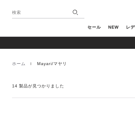
フ
店
ッ
検索
舗
タ
ー
セール
NEW
レデ
ホーム
Mayari/マヤリ
Homepage
14 製品が見つかりました
カ
ラ
ー
見