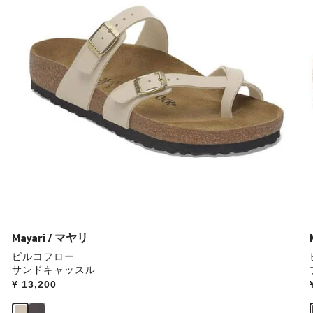
本
の
ス
ウ
ォ
ッ
チ
を
操
作
し
て
別
の
カ
ラ
ー
Mayari / マヤリ
の
ビルコフロー
製
サンドキャッスル
品
Price:
¥ 13,200
画
像