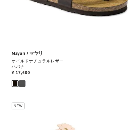
操
作
し
て
別
の
カ
ラ
ー
Mayari / マヤリ
の
オイルドナチュラルレザー
製
ハバナ
品
Price:
¥ 17,600
画
像
を
表
示
カ
NEW
ラ
ー
見
本