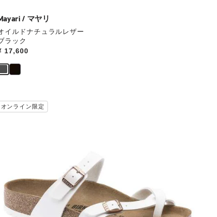
ラ
ー
Mayari / マヤリ
の
オイルドナチュラルレザー
製
ブラック
品
Price:
¥ 17,600
画
像
を
表
示
カ
オンライン限定
ラ
ー
見
本
の
ス
ウ
ォ
ッ
チ
を