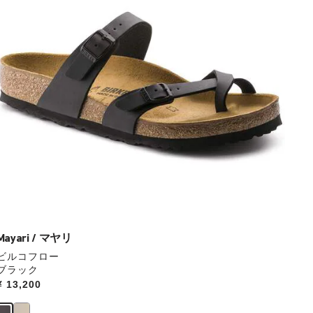
本
の
ス
ウ
ォ
ッ
チ
を
操
作
し
て
別
の
カ
ラ
ー
Mayari / マヤリ
の
ビルコフロー
製
ブラック
品
Price:
¥ 13,200
画
像