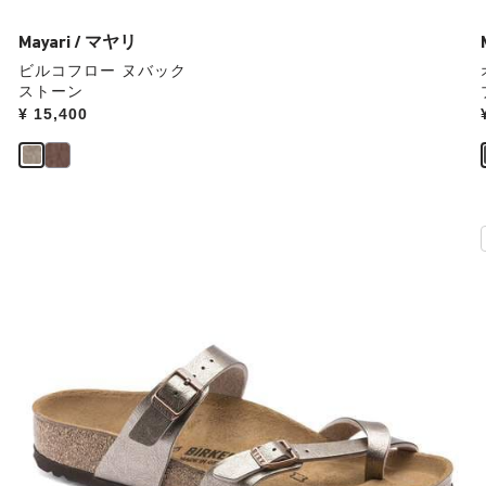
ラ
ー
Mayari / マヤリ
の
ビルコフロー ヌバック
製
ストーン
品
Price:
¥ 15,400
画
像
を
表
示
カ
ラ
ー
見
本
の
ス
ウ
ォ
ッ
チ
を