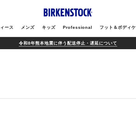
ィース
メンズ
キッズ
Professional
フット＆ボディ
令和8年熊本地震に伴う配送停止・遅延について
カ
ラ
ー
見