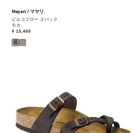
ラ
ー
Mayari / マヤリ
の
ビルコフロー ヌバック
製
モカ
品
Price:
¥ 15,400
画
像
を
表
示
カ
ラ
ー
見
本
の
ス
ウ
ォ
ッ
チ
を