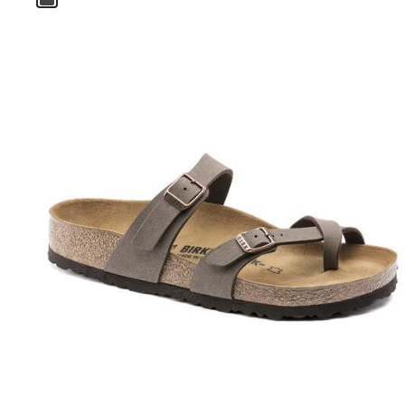
を
表
示
カ
ラ
ー
見
本
の
ス
ウ
ォ
ッ
チ
を
操
作
し
て
別
の
カ