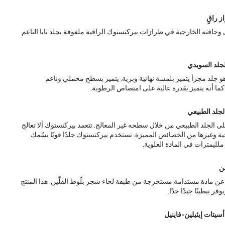
ز راقٍ
ل وحافته الخارجية في طرازات بيركنستوك الراقية ملفوفة بجلد نابا الناعم
لجلد السويدي
و جلد مجزأ يتميز بلمسة نهائية وبرية. يتميز بسطح مخملي وناعم
كما أنه يتميز بقدرة عالية على امتصاص الرطوبة.
لجلد الطبيعي
 الجلد الطبيعي من خلال سطحه غير المعالج. تتعمد بيركنستوك ألا تعالج
ة وغيرها من الخصائص المميزة. تستخدم بيركنستوك جلدًا قويًا بسُمك
ين
رة عن مادة مستدامة مستخرجة من طبقة لحاء شجر بلّوط الفلّين. هذا المنتج
ر تبطينًا جيدًا جدًا.
أسيتات إيثيلين-فاينيل