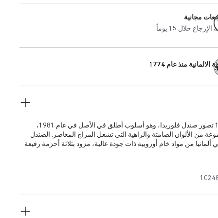
جعات مجانية
إرجاع خلال 15 يوماً
 الالمانية منذ عام 1774
يعيد صندل 1774 تصور صندل فلوريدا، وهو أسلوب أطلق في الأصل في عام 1981،
ة من الألوان الصامتة والزاهية التي تشعل المزاج المعاصر. الصندل
المصنوع يدويًا في ألمانيا من مواد خام أوروبية ذات جودة عالية، مزود بثلاثة أحزمة رفيعة
لضبطها حسب كل شخص.
1024