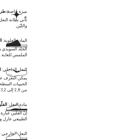
ميزة خاصة:
طرا
تأتي بطانة النع
والليّن.
المادة العلوية:
ا
الجلد السويدي ه
الملمس للغاية. 
النعل الداخلي:
ا
يمكن التعرف على
الحبيبات السطحي
من 2,8 إلى 3,2 ملليمترات في المادة العلوية.
مادة النعل:
الفلّ
إنّ الفلّين عبا
الطبيعي عازل ويوف
النعل الخارجي: