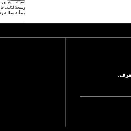
أسيتات إيثيلين-
ونتيجةً لذلك، ف
مبطّنة ببطانة رق
يعرف.