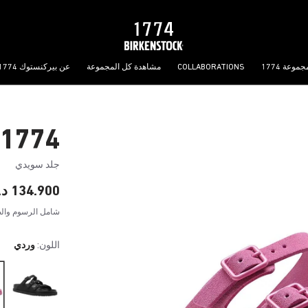
جموعة 1774
COLLABORATIONS
مشاهدة كل المجموعة
عن بيركنستوك 1774
1774 فلوريدا III
جلد سويدي
134.900 د.ك
شامل الرسوم والض
اللون:
وردي