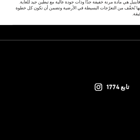
فاينيل هي مادة مرنة خفيفة جدًا وذات جودة عالية مع تبطين جيد للغاية.
إنها تُخفّف من التعرّجات البسيطة في الأرضية وتضمن أن تكون كل خطوة
يقة.
تابع 1774