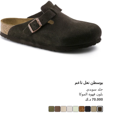
بوسطن نعل ناعم
جلد سويدي
بلون قهوة الموكا
70.000 د.ك