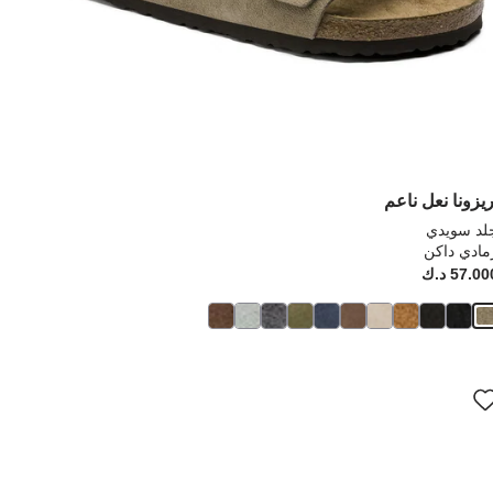
ريزونا نعل ناعم
لد سويدي
مادي داكن
Pr
57.0 د.ك
Price:
ؤدي
سيؤدي
فاعل
التفاع
مع
ان
ألوان
نة
العينة