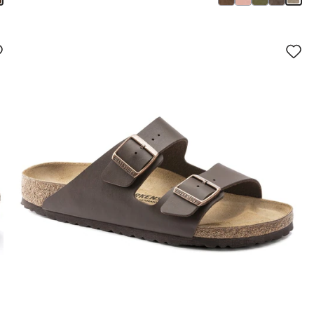
سيؤدي
سي
التفاعل
الت
مع
مع
ألوان
ألو
العينة
العي
إلى
إلى
تحديث
تحد
صورة
صو
المنتج
الم