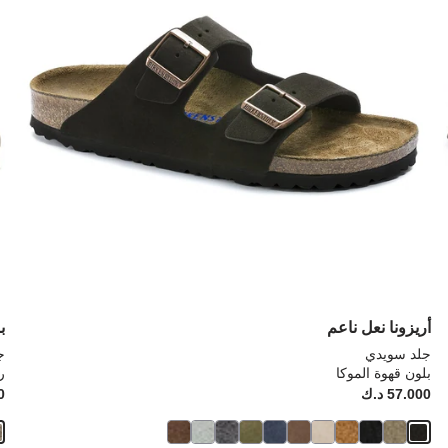
إلى
إلى
تحديث
تحد
صورة
صو
المنتج
الم
أريزونا نعل ناعم
ب
جلد سويدي
ج
بلون قهوة الموكا
ر
Price:
57.000 د.ك
ice:
00