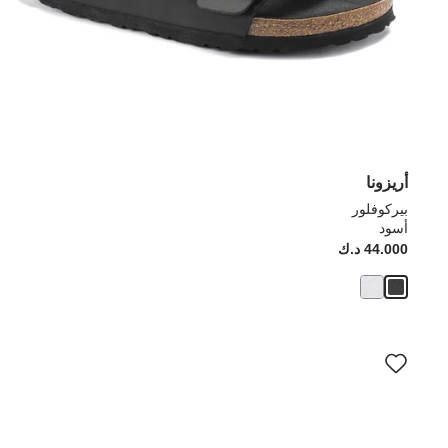
أريزونا
بيركوفلور
أسود
44.000 د.ك