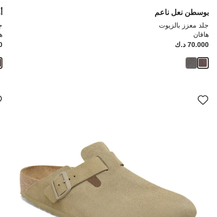
بوسطن نعل ناعم
أ
جلد معزز بالزيوت
ج
هافان
ه
Price:
70.000 د.ك
ice:
00
سيؤدي
سي
التفاعل
الت
مع
مع
ألوان
ألو
العينة
العي
إلى
إلى
تحديث
تحد
صورة
صو
المنتج
الم