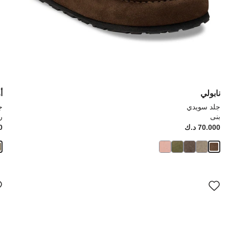
نابولي
أ
جلد سويدي
ج
بنى
ر
Price:
70.000 د.ك
ice:
00
سيؤدي
سي
التفاعل
الت
مع
مع
ألوان
ألو
العينة
العي