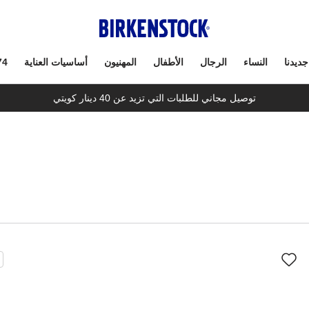
جديدنا
النساء
الرجال
الأطفال
المهنيون
أساسيات العناية
74
توصيل مجاني للطلبات التي تزيد عن 40 دينار كويتي
سيؤدي
سي
التفاعل
الت
مع
مع
ألوان
ألو
العينة
العي