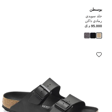
بوسطن
جلد سويدي
رمادي داكن
95.000 د.ك