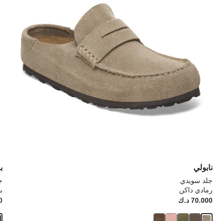
إلى
إلى
تحديث
تحد
صورة
صو
المنتج
الم
نابولي
ب
جلد سويدي
ج
رمادي داكن
ب
Price:
70.000 د.ك
ice:
00