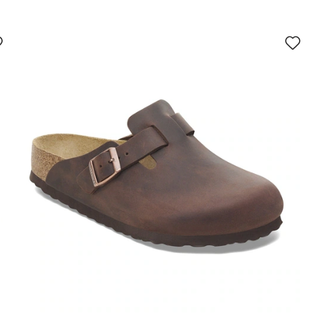
سيؤدي
سي
التفاعل
الت
مع
مع
ألوان
ألو
العينة
العي
إلى
إلى
تحديث
تحد
صورة
صو
المنتج
الم