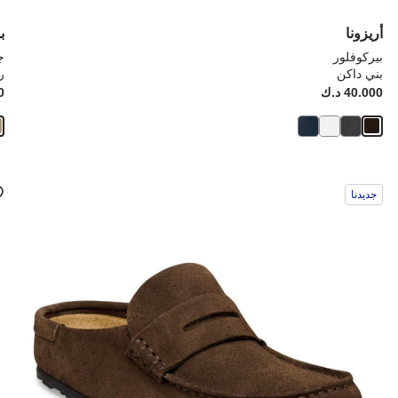
أريزونا
ب
بيركوفلور
ج
بني داكن
ر
Price:
40.000 د.ك
ice:
00
سيؤدي
سي
جديدنا
التفاعل
الت
مع
مع
ألوان
ألو
العينة
العي
إلى
إلى
تحديث
تحد
صورة
صو
المنتج
الم