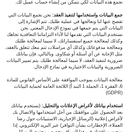
نجمع هذه البيانات لكي نتمكن من إنشاء حساب عميل لك.
جمع البيانات واستخدامها لتنفيذ العقد:
نحن نجمع البيانات التي
تفصح عنها لنا ونعالجها في عملية طلبك. تتم الإشارة إلى
البيانات التي يتم جمعها في نموذج الإدخال المعني. نحن
نستخدم البيانات التي تقدمها لنا لأداء التزاماتنا التعاقدية تجاهك
وكذلك لمعالجة جميع استفساراتك، لا سيما لمعالجة طلبك
ومعالجة مدفوعاتك وكذلك أي مراسلات تتم معك تتعلق بالعقد،
مثل الإجابة عن أي أسئلة أو شكاوى. وبالتالي، فإن بياناتك
ضرورية لتنفيذ العقد، لا سيما لمعالجة طلبك. يتم تمييز البيانات
الضرورية والبيانات الاختيارية في نماذج الإدخال.
معالجة البيانات بموجب الموافقة على الأساس القانوني للمادة
6، الفقرة 1، الجملة 1 البند أ) اللائحة العامة لحماية البيانات
(GDPR)
استخدام بياناتك لأغراض الإعلانات والتحليل:
(نستخدم بياناتك
بعد الحصول على موافقتك من أجل استخدامها والاتصال بك
لأغراض إعلانية (الرسائل الإخبارية، الاستبيانات حول رضا
العملاء، الإخطارات بشأن التوافر) عبر البريد الإلكتروني. إذا
منحت موافقتك في هذا السياق، نخصص محتوى الرسائل