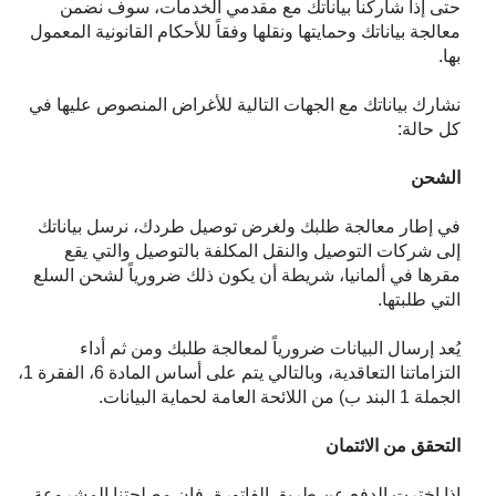
حتى إذا شاركنا بياناتك مع مقدمي الخدمات، سوف نضمن
معالجة بياناتك وحمايتها ونقلها وفقاً للأحكام القانونية المعمول
بها.
نشارك بياناتك مع الجهات التالية للأغراض المنصوص عليها في
كل حالة:
الشحن
في إطار معالجة طلبك ولغرض توصيل طردك، نرسل بياناتك
إلى شركات التوصيل والنقل المكلفة بالتوصيل والتي يقع
مقرها في ألمانيا، شريطة أن يكون ذلك ضرورياً لشحن السلع
التي طلبتها.
يُعد إرسال البيانات ضرورياً لمعالجة طلبك ومن ثم أداء
التزاماتنا التعاقدية، وبالتالي يتم على أساس المادة 6، الفقرة 1،
الجملة 1 البند ب) من اللائحة العامة لحماية البيانات.
التحقق من الائتمان
إذا اخترت الدفع عن طريق الفاتورة، فإن مصلحتنا المشروعة