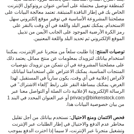
كمنطقة توصيل محتملة على أساس عنوان بروتوكول الإنترنت
الخاص بك في إطار النافذة المنبثقة. تعتمد معالجة البيانات على
مصلحتنا المشروعة الأساسية في توفير موقع إلكتروني سهل
الاستخدام. يمكنك تغيير البلد واللغة في أي وقت بالنقر على
رمز الكرة الأرضية الموجود على الجانب الأيمن من تذييل
الموقع الإلكتروني ثم تحديد البلد واللغة المعنيين.
توصيات المنتج:
إذا طلبت سلعاً من متجرنا عبر الإنترنت، يمكننا
استخدام بياناتك لتزويدك بمعلومات عن منتج مماثل. يعتمد ذلك
على مصلحتنا المشروعة في أن نتمكن من تزويدك بتوصيات
المنتجات المناسبة. يمكنك الاعتراض على استخدامنا لبياناتك
لأغراض إعلانية في أي وقت، يكون سارياً في المستقبل. لهذا
الغرض، يمكنك ببساطة النقر على رابط "إلغاء الاشتراك" في
الرسالة الإلكترونية الإعلانية ذات الصلة أو التواصل معنا عبر
privacy@birkenstock.com أو عبر العنوان المحدد في البند 1
من بيان خصوصية البيانات هذا.
فحص الائتمان ومنع الاحتيال:
نستخدم بياناتك من أجل تقليل
مخاطر عدم الدفع والاحتيال في إطار الطلبات عبر الإنترنت
وتشغيل متجرنا عبر الإنترنت، لا سيما إذا اخترت الدفع بموجب