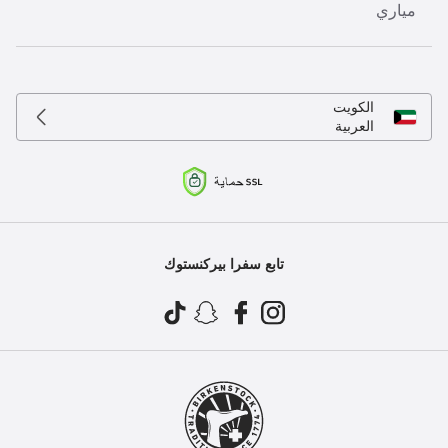
مياري
الكويت
العربية
تابع سفرا بيركنستوك