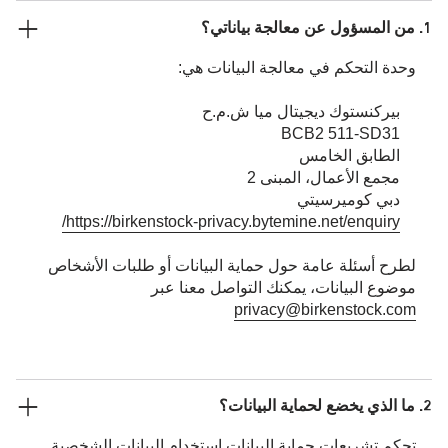
1. من المسؤول عن معالجة بياناتي؟
وحدة التحكم في معالجة البيانات هي:
بيركنستوك ديجيتال ميا ش.م.ح
BCB2 511-SD31
الطابق الخامس
مجمع الأعمال، المبنى 2
دبي كوميرسيتي
https://birkenstock-privacy.bytemine.net/enquiry/
لطرح أسئلة عامة حول حماية البيانات أو طلبات الأشخاص
موضوع البيانات، يمكنك التواصل معنا عبر
privacy@birkenstock.com
2. ما الذي يخضع لحماية البيانات؟
تحكم تشريعات حماية البيانات استخدام البيانات الشخصية.