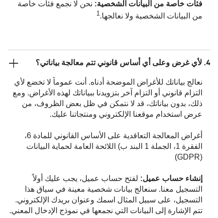
فئات خاصة من البيانات الشخصية:
نحن لا نجمع فئات خاصة
1
من البيانات الشخصية ولا نعالجها.
4. لأي غرض وعلى أي أساس قانوني تتم معالجة بياناتي؟
نعالج بياناتك للأغراض الموضحة أدناه. أنت عموماً لا تخضع لأي
التزام قانوني أو التزام آخر بتزويدنا ببياناتك لهذه الأغراض. ومع
ذلك، بدون بياناتك، قد لا نتمكن في ظل بعض الظروف، من
عرض استخدام موقعنا الإلكتروني ومنتجاتنا عليك.
أغراض المعالجة التعاقدية على الأساس القانوني للمادة 6،
الفقرة 1، الجملة 1 البند ب) اللائحة العامة لحماية البيانات
(GDPR)
إنشاء حساب عميل:
لفتح حساب عميل، يجب عليك أولاً
التسجيل معنا. سنعالج بيانات شخصية معينة في سياق هذا
التسجيل، على سبيل المثال اسمك وعنوان بريدك الإلكتروني.
تتم الإشارة إلى البيانات التي نجمعها في نموذج الإدخال المعني.