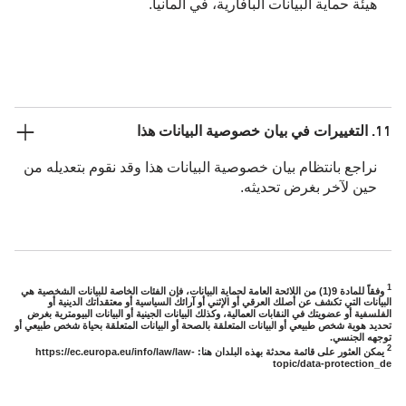
هيئة حماية البيانات البافارية، في ألمانيا.
11. التغييرات في بيان خصوصية البيانات هذا
نراجع بانتظام بيان خصوصية البيانات هذا وقد نقوم بتعديله من
حين لآخر بغرض تحديثه.
1
وفقاً للمادة 9(1) من اللائحة العامة لحماية البيانات، فإن الفئات الخاصة للبيانات الشخصية هي
البيانات التي تكشف عن أصلك العرقي أو الإثني أو آرائك السياسية أو معتقداتك الدينية أو
الفلسفية أو عضويتك في النقابات العمالية، وكذلك البيانات الجينية أو البيانات البيومترية بغرض
تحديد هوية شخص طبيعي أو البيانات المتعلقة بالصحة أو البيانات المتعلقة بحياة شخص طبيعي أو
توجهه الجنسي.
2
يمكن العثور على قائمة محدثة بهذه البلدان هنا: https://ec.europa.eu/info/law/law-
topic/data-protection_de