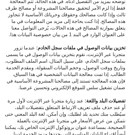
نوضحه بمزيد من التفصيل أدناه. في هذه الحالة، تتم المعالجة
فقط إذا لزم الأمر لتحقيق مصالحنا المشروعة أو مصالح طرف
ثالث وإذا كانت مصالحك وحقوقك وحرياتك الأساسية لا تتجاوز
هذه المصالح. إذا كنت بحاجة إلى مزيد من المعلومات في ما
يتعلق بموازنة المصالح في هذه الحالات، يُرجى التواصل معنا
على العنوان الوارد في البند 1 من بيان خصوصية البيانات هذا.
تخزين بيانات الوصول في ملفات سجل الخادم:
عندما تزور
متجرنا عبر الإنترنت، نقوم بتخزين بيانات الوصول في ما يسمى
بملفات سجل الخادم، على سبيل المثال، اسم الملف المطلوب،
وتاريخ ووقت الوصول، وحجم البيانات المنقولة، ومقدم الخدمة
الطالب. إذا تمت معالجة البيانات الشخصية في هذا السياق،
فإن هذه المعالجة تستند إلى مصالحنا المشروعة الأساسية في
ضمان تشغيل سلس للموقع الإلكتروني وتحسين عرضنا.
تفضيلات البلد واللغة:
عند زيارة متجرنا عبر الإنترنت لأول مرة
أو عند حذف ملف تعريف الارتباط المتعلق بتفضيلات البلد،
سيُطلب منك تحديد بلد لطلبك، وإن أمكن، لغة البلد المعني حتى
نتمكن من عرض الأسعار في متجرنا عبر الإنترنت بالعملة
الصحيحة. بمساعدة عنوان بروتوكول الإنترنت الخاص بك، يمكننا
أيضاً اقتراح البلدان المناسبة التي يحددها مزود الخدمة لدينا