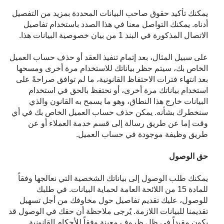
يمكنك تأكيد حقوق صاحب البيانات المحددة بمزيد من التفصيل
أدناه. يمكنك التواصل معنا في هذا الصدد باستخدام تفاصيل
الاتصال المذكورة في البند 1 من بيان خصوصية البيانات هذا.
على سبيل المثال، بعد إتمام تنفيذ العقد أو حذف حساب العميل
الخاص بك، سيتم حظر بياناتك للاستخدام مرة أخرى ومسحها
بعد انتهاء فترات الاحتفاظ القانونية، ما لم توافق صراحةً على
استخدام بياناتك مرة أخرى، أو نحتفظ بالحق في استخدام
البيانات خارج هذا النطاق، وهو ما يسمح به القانون والذي
سنخطرك بشأنه. يمكن حذف حساب العميل الخاص بك في أي
وقت إما عن طريق رسالة إلى قسم خدمة العملاء أو عن
طريق وظيفة موجودة في حساب العميل.
حق الوصول
يمكنك طلب الوصول إلى بياناتك الشخصية التي نعالجها وفقاً
للمادة 15 من اللائحة العامة لحماية البيانات. في طلبك
للوصول، عليك تقديم تفاصيل حول مخاوفك من أجل تسهيل
تقديمنا للبيانات اللازمة. يُرجى ملاحظة أن حقك في الوصول قد
يكون مقيداً في ظل ظروف معينة وفقاً للأحكام القانونية