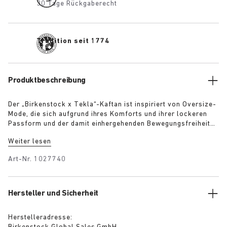
30 Tage Rückgaberecht
Tradition seit 1774
Produktbeschreibung
Der „Birkenstock x Tekla“-Kaftan ist inspiriert von Oversize-
Mode, die sich aufgrund ihres Komforts und ihrer lockeren
Passform und der damit einhergehenden Bewegungsfreiheit
großer Beliebtheit erfreut. Der Stoff ist dicht gewebt,
Weiter lesen
wodurch er äußerst langlebig ist und eine glatte,
gleichmäßige Oberfläche erhält. Das Stonewashed-Finish
Art-Nr.
1027740
sorgt dafür, dass sich der Stoff auf der Haut angenehm weich
anfühlt. Die verwendeten extralangen Garne verhindern
Pilling und garantieren auch nach jahrelangem Gebrauch eine
tiefe, reine Farbe.
Hersteller und Sicherheit
Herstelleradresse: