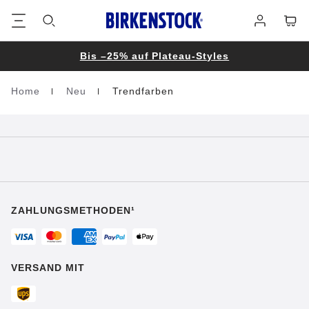
Footer
Waren
Anmelden
Bis –25% auf Plateau-Styles
Home
Neu
Trendfarben
Homepage
ZAHLUNGSMETHODEN¹
VERSAND MIT