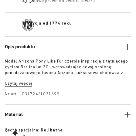
30-dniowe prawo do zwrotu towaru
Tradycja od 1774 roku
Opis produktu
Model Arizona Pony Like Fur czerpie inspirację z tętniącego
życiem Berlina lat 20., wprowadzając nową odsłonę
ponadczasowego fasonu Arizona. Luksusowa cholewka z
futrem o fakturze przypominającej końską sierść w
Czytaj więcej
połączeniu z klamrą 1774 łączy nowoczesne rzemiosło z
klasyczną elegancją, oddając śmiały charakter i odnowione
Nr art.
1031724/1031699
poczucie stylu tamtej epoki.
Material
Cecha specjalna:
Delikatne