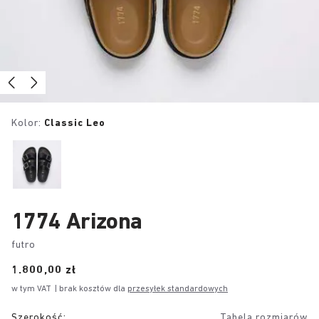
Kolor:
Classic Leo
1774 Arizona
futro
Price:
1.800,00 zł
w tym VAT
| brak kosztów dla
przesyłek standardowych
Szerokość:
Tabela rozmiarów