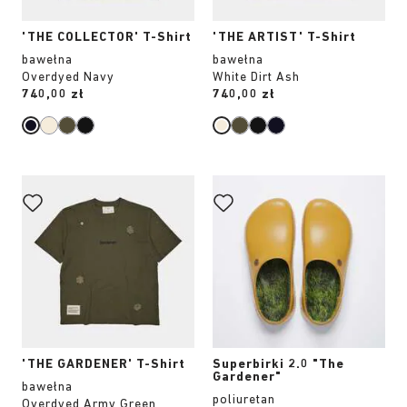
'THE COLLECTOR' T-Shirt
'THE ARTIST' T-Shirt
bawełna
bawełna
Overdyed Navy
White Dirt Ash
Price:
740,00 zł
Price:
740,00 zł
Wybranie
Wybranie
koloru
koloru
spowoduje
spowoduje
zmianę
zmianę
zdjęcia
zdjęcia
produktu
produktu
'THE GARDENER' T-Shirt
Superbirki 2.0 "The
Gardener"
bawełna
poliuretan
Overdyed Army Green