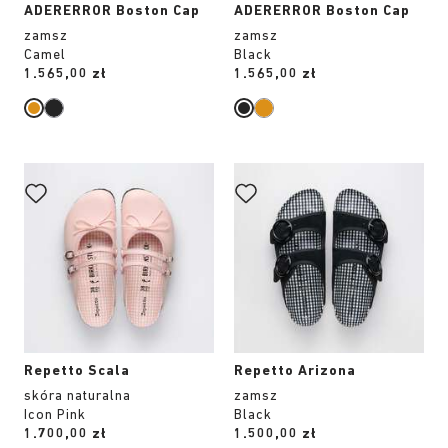
ADERERROR Boston Cap
ADERERROR Boston Cap
zamsz
zamsz
Camel
Black
Price:
1.565,00 zł
Price:
1.565,00 zł
Wybranie
Wybranie
koloru
koloru
spowoduje
spowoduje
zmianę
zmianę
zdjęcia
zdjęcia
produktu
produktu
Repetto Scala
Repetto Arizona
skóra naturalna
zamsz
Icon Pink
Black
Price:
1.700,00 zł
Price:
1.500,00 zł