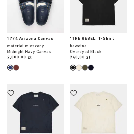
zdjęcia
zdjęcia
produktu
produktu
1774 Arizona Canvas
'THE REBEL' T-Shirt
materiał mieszany
bawełna
Midnight Navy Canvas
Overdyed Black
Price:
2.000,00 zł
Price:
740,00 zł
Wybranie
Wybranie
koloru
koloru
spowoduje
spowoduje
zmianę
zmianę
zdjęcia
zdjęcia
produktu
produktu