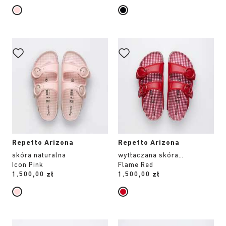
Wybranie
Wybranie
koloru
koloru
spowoduje
spowoduje
zmianę
zmianę
zdjęcia
zdjęcia
produktu
produktu
Repetto Arizona
Repetto Arizona
skóra naturalna
wytłaczana skóra
Icon Pink
lakierowana
Flame Red
Price:
1.500,00 zł
Price:
1.500,00 zł
Wybranie
Wybranie