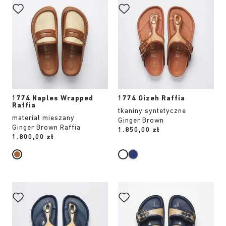
koloru
koloru
spowoduje
spowoduje
zmianę
zmianę
zdjęcia
zdjęcia
produktu
produktu
1774 Naples Wrapped
1774 Gizeh Raffia
Raffia
tkaniny syntetyczne
materiał mieszany
Ginger Brown
Ginger Brown Raffia
Price:
1.850,00 zł
Price:
1.800,00 zł
Wybranie
Wybranie
koloru
koloru
spowoduje
spowoduje
zmianę
zmianę
zdjęcia
zdjęcia