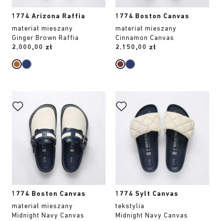
1774 Arizona Raffia
1774 Boston Canvas
materiał mieszany
materiał mieszany
Ginger Brown Raffia
Cinnamon Canvas
Price:
2.000,00 zł
Price:
2.150,00 zł
Wybranie
Wybranie
koloru
koloru
spowoduje
spowoduje
zmianę
zmianę
zdjęcia
zdjęcia
produktu
produktu
1774 Boston Canvas
1774 Sylt Canvas
materiał mieszany
tekstylia
Midnight Navy Canvas
Midnight Navy Canvas