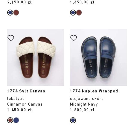
Price:
2.150,00 zł
Price:
1.450,00 zł
Wybranie
Wybranie
koloru
koloru
spowoduje
spowoduje
zmianę
zmianę
zdjęcia
zdjęcia
produktu
produktu
1774 Sylt Canvas
1774 Naples Wrapped
tekstylia
olejowana skóra
Cinnamon Canvas
Midnight Navy
Price:
1.450,00 zł
Price:
1.800,00 zł