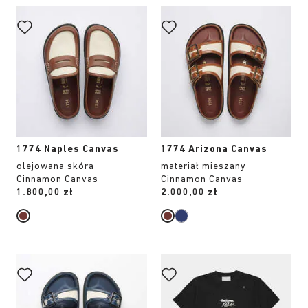
Wybranie
Wybranie
koloru
koloru
spowoduje
spowoduje
zmianę
zmianę
zdjęcia
zdjęcia
produktu
produktu
1774 Naples Canvas
1774 Arizona Canvas
olejowana skóra
materiał mieszany
Cinnamon Canvas
Cinnamon Canvas
Price:
1.800,00 zł
Price:
2.000,00 zł
Wybranie
Wybranie
koloru
koloru
spowoduje
spowoduje
zmianę
zmianę