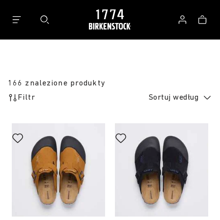
Koszyk
Zaloguj
się
166 znalezione produkty
Filtr
Sortuj według
Wybranie
Wybranie
koloru
koloru
spowoduje
spowoduje
zmianę
zmianę
zdjęcia
zdjęcia
produktu
produktu