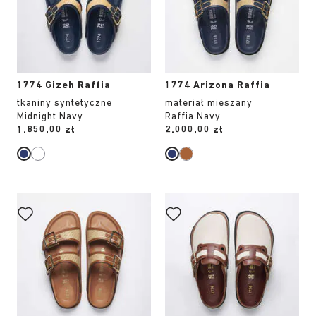
produktu
produktu
1774 Gizeh Raffia
1774 Arizona Raffia
tkaniny syntetyczne
materiał mieszany
Midnight Navy
Raffia Navy
Price:
1.850,00 zł
Price:
2.000,00 zł
Wybranie
Wybranie
koloru
koloru
spowoduje
spowoduje
zmianę
zmianę
zdjęcia
zdjęcia
produktu
produktu