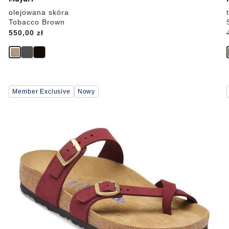
olejowana skóra
Tobacco Brown
Price:
550,00 zł
Wybranie
Member Exclusive
Nowy
koloru
spowoduje
zmianę
zdjęcia
produktu