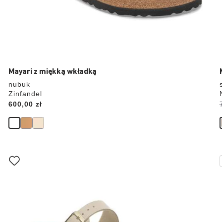
Mayari z miękką wkładką
nubuk
Zinfandel
Price:
600,00 zł
Wybranie
koloru
spowoduje
zmianę
zdjęcia
produktu