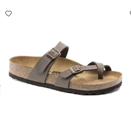
Wybranie
koloru
spowoduje
zmianę
zdjęcia
produktu