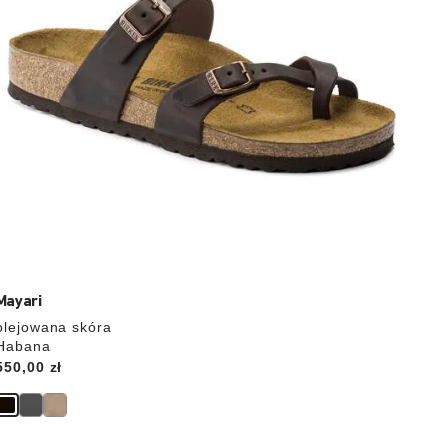
Mayari
olejowana skóra
Habana
Price:
550,00 zł