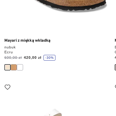
Mayari z miękką wkładką
nubuk
Ecru
O
Cena
600,00 zł
Cena
420,00 zł
-30%
s
z
przed
aktualna
c
z
obniżką:
ę
d
z
a
Wybranie
s
z
koloru
spowoduje
zmianę
zdjęcia
produktu