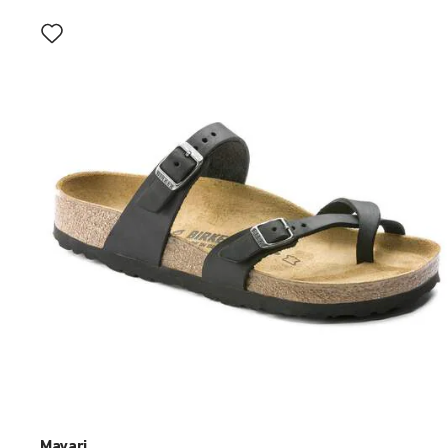
Wybranie
koloru
spowoduje
zmianę
zdjęcia
produktu
Mayari