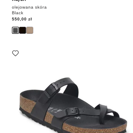
olejowana skóra
Black
Price:
550,00 zł
Wybranie
koloru
spowoduje
zmianę
zdjęcia
produktu