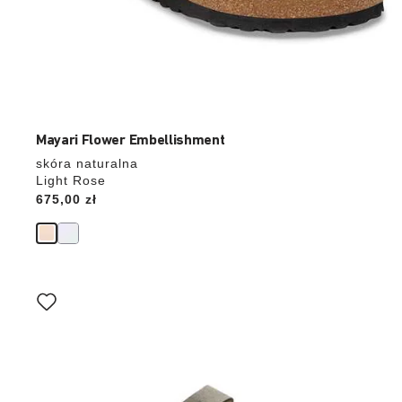
Mayari Flower Embellishment
skóra naturalna
Light Rose
Price:
675,00 zł
Wybranie
koloru
spowoduje
zmianę
zdjęcia
produktu