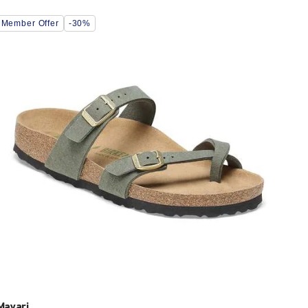
Wybranie
Member Offer
-30%
koloru
spowoduje
zmianę
zdjęcia
produktu
Mayari