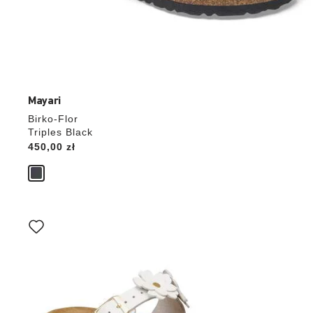
Mayari
Birko-Flor
Triples Black
Price:
450,00 zł
Wybranie
koloru
spowoduje
zmianę
zdjęcia
produktu