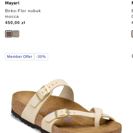
Mayari
Birko-Flor nubuk
mocca
Price:
450,00 zł
Wybranie
Member Offer
-30%
koloru
spowoduje
zmianę
zdjęcia
produktu