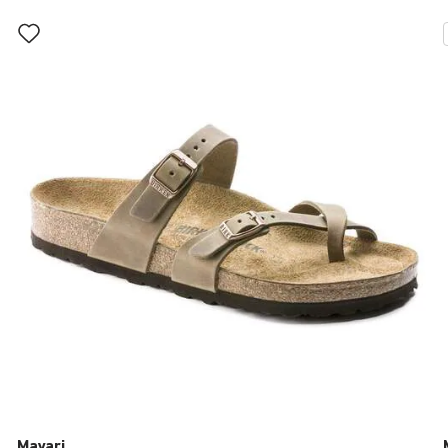
Wybranie
koloru
spowoduje
zmianę
zdjęcia
produktu
Mayari