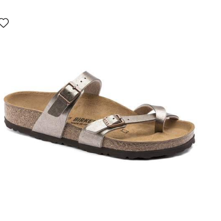
Wybranie
koloru
spowoduje
zmianę
zdjęcia
produktu