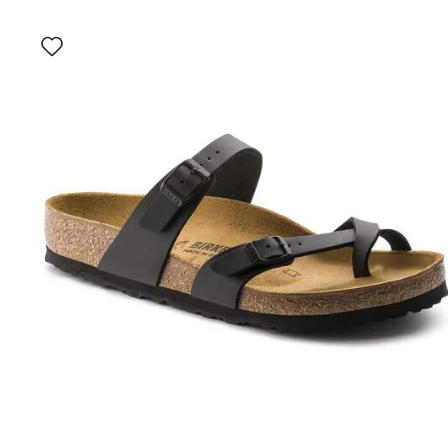
Wybranie
koloru
spowoduje
zmianę
zdjęcia
produktu