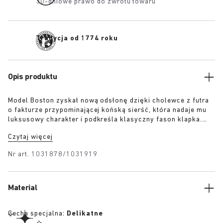
30-dniowe prawo do zwrotu towaru
Tradycja od 1774 roku
Opis produktu
Model Boston zyskał nową odsłonę dzięki cholewce z futra
o fakturze przypominającej końską sierść, która nadaje mu
luksusowy charakter i podkreśla klasyczny fason klapka.
Dostępny w dwóch wersjach kolorystycznych – z nadrukiem
Czytaj więcej
w panterkę oraz w czerni – wyróżnia się ekskluzywną
klamrą 1774. Wykonany w oparciu o charakterystyczną
Nr art.
1031878/1031919
wkładkę BIRKENSTOCK, pokrytą wysokiej jakości skórą
nappa w dopasowanym kolorze, model odzwierciedla
elegancję i ekspresyjnego ducha Berlina lat 20.
Material
Cecha specjalna:
Delikatne