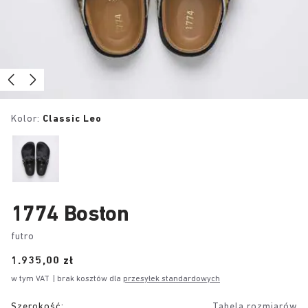
Kolor:
Classic Leo
1774 Boston
futro
Price:
1.935,00 zł
w tym VAT
| brak kosztów dla
przesyłek standardowych
Szerokość:
Tabela rozmiarów