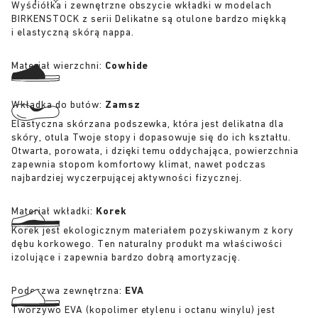
Wyściółka i zewnętrzne obszycie wkładki w modelach
BIRKENSTOCK z serii Delikatne są otulone bardzo miękką
i elastyczną skórą nappa.
Materiał wierzchni:
Cowhide
Wkładka do butów:
Zamsz
Elastyczna skórzana podszewka, która jest delikatna dla
skóry, otula Twoje stopy i dopasowuje się do ich kształtu.
Otwarta, porowata, i dzięki temu oddychająca, powierzchnia
zapewnia stopom komfortowy klimat, nawet podczas
najbardziej wyczerpującej aktywności fizycznej.
Materiał wkładki:
Korek
Korek jest ekologicznym materiałem pozyskiwanym z kory
dębu korkowego. Ten naturalny produkt ma właściwości
izolujące i zapewnia bardzo dobrą amortyzację.
Podeszwa zewnętrzna:
EVA
Tworzywo EVA (kopolimer etylenu i octanu winylu) jest