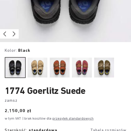
Kolor:
Black
1774 Goerlitz Suede
zamsz
Price:
2.150,00 zł
w tym VAT
| brak kosztów dla
przesyłek standardowych
Szerokość:
standardowa
Tabela rozmiarów