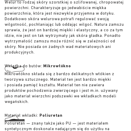
Welur to rodzaj skóry szorstkiej o szlifowanej, chropowatej
powierzchni. Charakteryzuje go jedwabiście miękka
powierzchnia, która jest niezwykle przyjemna w dotyku.
Dodatkowo skóra welurowa potrafi regulować swoją
wilgotność, pochłaniając lub oddając wilgoć. Natura zamszu
sprawia, że jest on bardziej miękki i elastyczny, a co za tym
idzie, nie jest on tak wytrzymały jak skóra gładka. Ponadto
wytrzymałość zamszu może różnić się w zależności od
skóry. Nie posiada on żadnych wad materiałowych ani
produkcyjnych.
Wkładka do butów:
Mikrowłókno
Mikrowłókno składa się z bardzo delikatnych włókien z
tworzywa sztucznego. Materiał ten jest bardzo miękki
i posiada pamięć kształtu. Materiał ten nie zawiera
produktów pochodzenia zwierzęcego i jest m.in. używany
jako materiał wierzchni podszewki we wkładkach modeli
wegańskich.
Materiał wkładki:
Poliuretan
Poliuretan — znany także jako PU — jest materiałem
syntetycznym doskonale nadającym się do użytku na