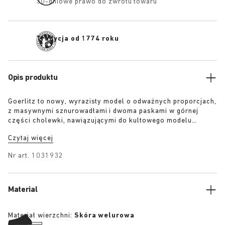
30-dniowe prawo do zwrotu towaru
Tradycja od 1774 roku
Opis produktu
Goerlitz to nowy, wyrazisty model o odważnych proporcjach,
z masywnymi sznurowadłami i dwoma paskami w górnej
części cholewki, nawiązującymi do kultowego modelu
Arizona. Rzeźbiona, warstwowa podeszwa kontrastująca z
Czytaj więcej
resztą buta podkreśla jego charakter, a miękka skóra
zamszowa w tonacjach kolorystycznych dodaje głębi,
Nr art.
1031932
faktury i nowoczesnego wyrafinowania.
Material
Materiał wierzchni:
Skóra welurowa