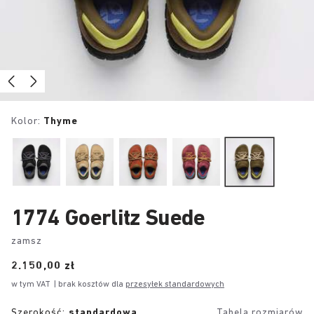
Kolor:
Thyme
1774 Goerlitz Suede
zamsz
Price:
2.150,00 zł
w tym VAT
| brak kosztów dla
przesyłek standardowych
Szerokość:
standardowa
Tabela rozmiarów