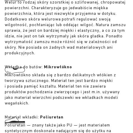
Welur to rodzaj skóry szorstkiej o szlifowanej, chropowatej
powierzchni. Charakteryzuje go jedwabiście miękka
powierzchnia, która jest niezwykle przyjemna w dotyku.
Dodatkowo skóra welurowa potrafi regulować swoją
wilgotność, pochłaniając lub oddając wilgoć. Natura zamszu
sprawia, że jest on bardziej miękki i elastyczny, a co za tym
idzie, nie jest on tak wytrzymały jak skóra gładka. Ponadto
wytrzymałość zamszu może różnić się w zależności od
skóry. Nie posiada on żadnych wad materiałowych ani
produkcyjnych.
Wkładka do butów:
Mikrowłókno
Mikrowłókno składa się z bardzo delikatnych włókien z
tworzywa sztucznego. Materiał ten jest bardzo miękki
i posiada pamięć kształtu. Materiał ten nie zawiera
produktów pochodzenia zwierzęcego i jest m.in. używany
jako materiał wierzchni podszewki we wkładkach modeli
wegańskich.
Materiał wkładki:
Poliuretan
Poliuretan — znany także jako PU — jest materiałem
syntetycznym doskonale nadającym się do użytku na