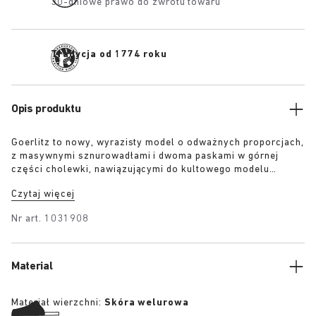
30-dniowe prawo do zwrotu towaru
Tradycja od 1774 roku
Opis produktu
Goerlitz to nowy, wyrazisty model o odważnych proporcjach,
z masywnymi sznurowadłami i dwoma paskami w górnej
części cholewki, nawiązującymi do kultowego modelu
Arizona. Rzeźbiona, warstwowa podeszwa kontrastująca z
Czytaj więcej
resztą buta podkreśla jego charakter, a miękka skóra
zamszowa w tonacjach kolorystycznych dodaje głębi,
Nr art.
1031908
faktury i nowoczesnego wyrafinowania.
Material
Materiał wierzchni:
Skóra welurowa