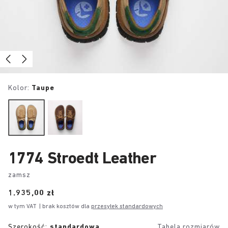
Kolor:
Taupe
1774 Stroedt Leather
zamsz
Price:
1.935,00 zł
w tym VAT
| brak kosztów dla
przesyłek standardowych
Szerokość:
standardowa
Tabela rozmiarów