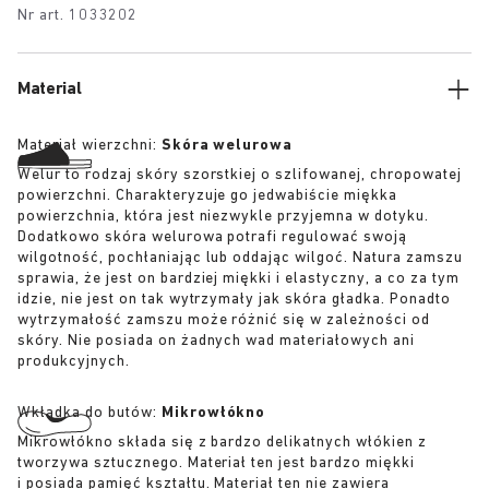
Nr art.
1033202
Material
Materiał wierzchni:
Skóra welurowa
Welur to rodzaj skóry szorstkiej o szlifowanej, chropowatej
powierzchni. Charakteryzuje go jedwabiście miękka
powierzchnia, która jest niezwykle przyjemna w dotyku.
Dodatkowo skóra welurowa potrafi regulować swoją
wilgotność, pochłaniając lub oddając wilgoć. Natura zamszu
sprawia, że jest on bardziej miękki i elastyczny, a co za tym
idzie, nie jest on tak wytrzymały jak skóra gładka. Ponadto
wytrzymałość zamszu może różnić się w zależności od
skóry. Nie posiada on żadnych wad materiałowych ani
produkcyjnych.
Wkładka do butów:
Mikrowłókno
Mikrowłókno składa się z bardzo delikatnych włókien z
tworzywa sztucznego. Materiał ten jest bardzo miękki
i posiada pamięć kształtu. Materiał ten nie zawiera