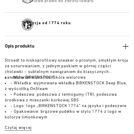
30-dniowe prawo do zwrotu towaru
Tradycja od 1774 roku
Opis produktu
Stroedt to niskoprofilowy sneaker o prostym, smukłym kroju
ze sznurowaniem, z jednym paskiem w górnej części
cholewki – subtelnym nawiązaniem do klasycznych
sandałów BIRKENSTOCK.
Materiał wierzchni: Skóra welurowa
Wkładka: wyjmowana wkładka BIRKENSTOCK Deep Blue,
z wyściółką OnSteam
Podeszwa: podeszwa z termogumy (TR), podeszwa
środkowa z mieszanki korkowej SBS
Logo: logo „BIRKENSTOCK 1774” na języku i podeszwie
Opakowanie: brązowe pudełko w stylu 1774 z logo w
kolorze limonkowym
Czytaj więcej