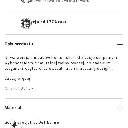
30-dniowe prawo do zwrotu towaru
Tradycja od 1774 roku
Opis produktu
Nowa wersja chodaków Boston charakteryzuje się pełnym
wykończeniem z naturalnej wełny owczej, co nadaje im
elegancki wygląd oraz uwydatnia ich klasyczny design.
Dostępny do wyboru w kolorze karmelowym i kremowym,
Czytaj więcej
model wyróżnia się srebrną klamrą 1774 w edycji specjalnej.
Wykonany w oparciu o charakterystyczną wkładkę
Nr art.
1031355
BIRKENSTOCK i wyściełany tą samą owczą wełną, z
krawędziami pokrytymi zamszem w kolorze cholewki, klapki
łączą odświętny charakter z niezrównanym komfortem
obuwia BIRKENSTOCK.
Material
Cecha specjalna:
Delikatne