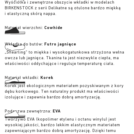
Wyściółka i zewnętrzne obszycie wkładki w modelach
BIRKENSTOCK z serii Delikatne są otulone bardzo miękką
i elastyczną skórą nappa.
Materiał wierzchni:
Cowhide
Wkładka do butów:
Futro jagnięce
„Shearling” to miękka i wysokogatunkowa strzyżona wełna
owcza lub jagnięca. Tkanina ta jest niezwykle ciepła, ma
właściwości oddychające i reguluje temperaturę ciała.
Materiał wkładki:
Korek
Korek jest ekologicznym materiałem pozyskiwanym z kory
dębu korkowego. Ten naturalny produkt ma właściwości
izolujące i zapewnia bardzo dobrą amortyzację.
Podeszwa zewnętrzna:
EVA
Tworzywo EVA (kopolimer etylenu i octanu winylu) jest
wysokiej jakości, bardzo lekkim elastycznym materiałem
zapewniającym bardzo dobrą amortyzację. Dzięki temu