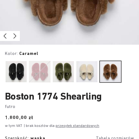
Kolor:
Caramel
Boston 1774 Shearling
futro
Price:
1.800,00 zł
w tym VAT
| brak kosztów dla
przesyłek standardowych
Szerokość:
wąska
Tabela rozmiarów