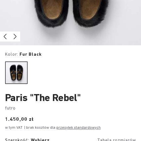
Kolor:
Fur Black
Paris "The Rebel"
futro
Price:
1.450,00 zł
w tym VAT
| brak kosztów dla
przesyłek standardowych
Szerokość:
Wybierz
Tabela rozmiarów