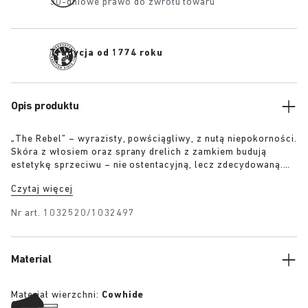
30-dniowe prawo do zwrotu towaru
Tradycja od 1774 roku
Opis produktu
„The Rebel” – wyrazisty, powściągliwy, z nutą niepokorności.
Skóra z włosiem oraz sprany drelich z zamkiem budują
estetykę sprzeciwu – nie ostentacyjną, lecz zdecydowaną.
Opowieść utrzymana w napięciu, zasady pisane na nowo
Czytaj więcej
poza głównym nurtem. Noszony z przekonaniem, nie dla
aprobaty.
Nr art.
1032520/1032497
Material
Materiał wierzchni:
Cowhide