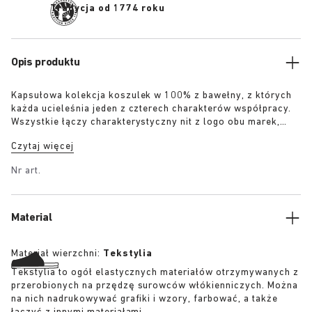
Tradycja od 1774 roku
Opis produktu
Kapsułowa kolekcja koszulek w 100% z bawełny, z których
każda ucieleśnia jeden z czterech charakterów współpracy.
Wszystkie łączy charakterystyczny nit z logo obu marek,
nawiązujący do obuwia: „The Gardener” – koszulka z
Czytaj więcej
szydełkową, kwiatową aplikacją w odcieniu przygaszonej
zieleni khaki „The Artist” – koszulka z efektem postarzenia
Nr art.
w kolorze białym, z subtelną, spraną patyną „The Rebel” –
koszulka z przetarciami w odcieniu spranej czerni „The
Collector” – klasyczna koszulka w odcieniu spranego
granatu Więcej informacji:
Material
Materiał wierzchni:
Tekstylia
Tekstylia to ogół elastycznych materiałów otrzymywanych z
przerobionych na przędzę surowców włókienniczych. Można
na nich nadrukowywać grafiki i wzory, farbować, a także