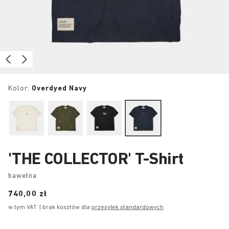
Kolor:
Overdyed Navy
'THE COLLECTOR' T-Shirt
bawełna
Price:
740,00 zł
w tym VAT
| brak kosztów dla
przesyłek standardowych