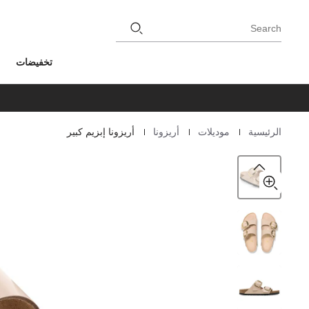
Search
تخفيضات
|
|
|
الرئيسية
موديلات
أريزونا
أريزونا إبزيم كبير
Homepage