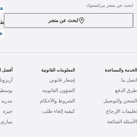
ابحث عن متجر بيركنستوك
ابحث عن متجر
طر
لخدمة والمساعدة
المعلومات القانونية
أفضل ال
تصل بنا
إشعار قانوني
أريزونا
رق الدفع
الشؤون القانونية
بوسطن
لشحن والتوصيل
الشروط والأحكام
مدريد
عليمات الإرجاع
كيفية إلغاء طلب
جيزة
لأسئلة الشائعة
مياري