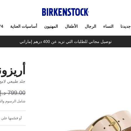
جديدنا
النساء
الرجال
الأطفال
المهنيون
أساسيات العناية
74
توصيل مجاني للطلبات التي تزيد عن 400 درهم إماراتي
أريزون
جلد طبيعي لامع
799.00 د.إ
شامل الرسوم والض
أو قسّمها علي 4 دفعات شهرية بقيمة 159.80 د.إ