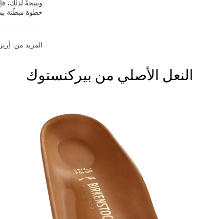
ونتيجةً لذلك، ف
خطوة مبطّنة ببط
المزيد من:
أريز
النعل الأصلي من بيركنستوك