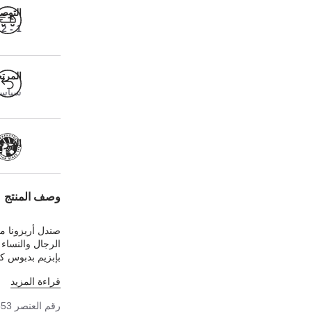
التوص
1 - 2 أيام عمل
المرت
سياسة ا
الحرفية
وصف المنتج
صندل أريزونا من
الرجال والنساء 
بإبزيم بدبوس كب
مريحًا بشكل است
قراءة المزيد
بطبقة لامعة برّا
رقم العنصر
553