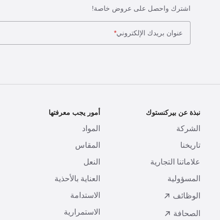
اشترك واحصل على عروض خاصة!
عنوان بريدك الإلكتروني
*
نبذة عن بيركنستوك
أمور يجب معرفتها
ا
الشركة
المواد
ا
تاريخنا
المقاس
ط
علاماتنا التجارية
النعل
ا
المسؤولية
العناية بالأحذية
ت
الاستدامة
ا
الوظائف
الاستمرارية
الصحافة