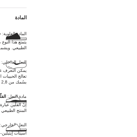
المادة
المادة العلوية:
ج
يتمتع هذا النوع
الطبيعي. ويشمل
النعل الداخلي:
يمكن التعرف عل
تعالج الحبيبات 
بسُمك من 2,8 إلى 3,2 ملليمترات في المادة العلوية.
مادة النعل:
الفل
إنّ الفلّين عبا
المنتج الطبيعي ع
النعل الخارجي:
أسيتات إيثيلين-