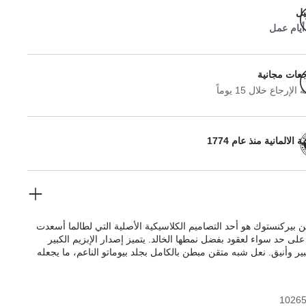
يل
جعات مجانية
لإرجاع خلال 15 يوماً
 الالمانية منذ عام 1774
 بيركنستوك هو أحد التصاميم الكلاسيكية الأصلية التي لطالما أسعدت
على حد سواء لعقود بفضل نمطها الخالد. يتميز إصدار الإبزيم الكبير
ير وأنيق. نعل شبه متقن مبطن بالكامل بجلد بيوماتو الناعم، ما يجعله
ثنائي. الجزء العلوي مصنوع من الجلد الطبيعي عالي الجودة الذي يتميز
قة.
1026